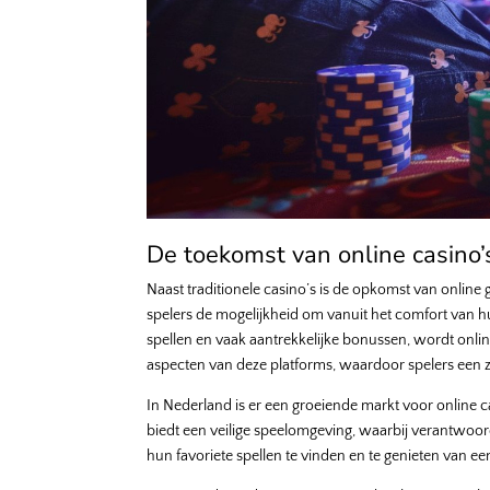
De toekomst van online casino’
Naast traditionele casino’s is de opkomst van online
spelers de mogelijkheid om vanuit het comfort van hu
spellen en vaak aantrekkelijke bonussen, wordt online
aspecten van deze platforms, waardoor spelers een 
In Nederland is er een groeiende markt voor online c
biedt een veilige speelomgeving, waarbij verantwoor
hun favoriete spellen te vinden en te genieten van een