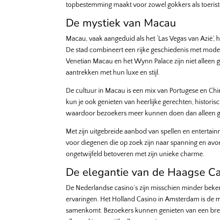
topbestemming maakt voor zowel gokkers als toerist
De mystiek van Macau
Macau, vaak aangeduid als het ‘Las Vegas van Azië’, 
De stad combineert een rijke geschiedenis met moder
Venetian Macau en het Wynn Palace zijn niet alleen
aantrekken met hun luxe en stijl.
De cultuur in Macau is een mix van Portugese en Chin
kun je ook genieten van heerlijke gerechten, histori
waardoor bezoekers meer kunnen doen dan alleen 
Met zijn uitgebreide aanbod van spellen en entertai
voor diegenen die op zoek zijn naar spanning en avon
ongetwijfeld betoveren met zijn unieke charme.
De elegantie van de Haagse Ca
De Nederlandse casino’s zijn misschien minder beke
ervaringen. Het Holland Casino in Amsterdam is de me
samenkomt. Bezoekers kunnen genieten van een breed 