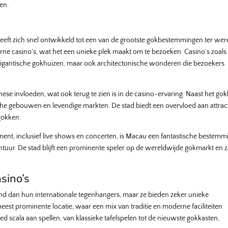
en.
heeft zich snel ontwikkeld tot een van de grootste gokbestemmingen ter wer
ne casino’s, wat het een unieke plek maakt om te bezoeken. Casino’s zoals
 gigantische gokhuizen, maar ook architectonische wonderen die bezoekers
ese invloeden, wat ook terug te zien is in de casino-ervaring. Naast het go
sche gebouwen en levendige markten. De stad biedt een overvloed aan attract
gokken.
nment, inclusief live shows en concerten, is Macau een fantastische bestemm
tuur. De stad blijft een prominente speler op de wereldwijde gokmarkt en za
sino’s
nd dan hun internationale tegenhangers, maar ze bieden zeker unieke
est prominente locatie, waar een mix van traditie en moderne faciliteiten
scala aan spellen, van klassieke tafelspelen tot de nieuwste gokkasten,