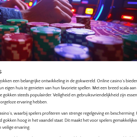
s
 gokken een belangrijke ontwikkeling in de gokwereld. Online casino’s biede
n eigen huis te genieten van hun favoriete spellen. Met een breed scala aan
 gokken steeds populairder. Veiligheid en gebruiksvriendelijkheid zijn essen
zorgeloze ervaring hebben.
asino’s, waarbij spelers profiteren van strenge regelgeving en bescherming.
d gokken hoog in het vaandel staat. Dit maakt het voor spelers gemakkelijk
 veilige ervaring.