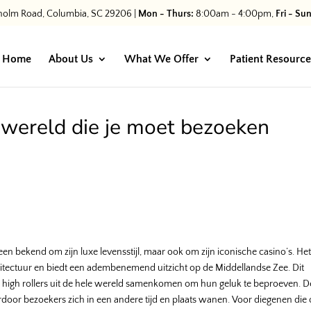
holm Road, Columbia, SC 29206
|
Mon - Thurs:
8:00am - 4:00pm,
Fri - Sun
Home
About Us
What We Offer
Patient Resource
 wereld die je moet bezoeken
leen bekend om zijn luxe levensstijl, maar ook om zijn iconische casino’s. He
tectuur en biedt een adembenemend uitzicht op de Middellandse Zee. Dit
r high rollers uit de hele wereld samenkomen om hun geluk te beproeven. D
rdoor bezoekers zich in een andere tijd en plaats wanen. Voor diegenen die