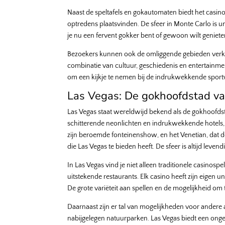
Naast de speltafels en gokautomaten biedt het casin
optredens plaatsvinden. De sfeer in Monte Carlo is un
je nu een fervent gokker bent of gewoon wilt genieten
Bezoekers kunnen ook de omliggende gebieden verkenn
combinatie van cultuur, geschiedenis en entertainmen
om een kijkje te nemen bij de indrukwekkende sport
Las Vegas: De gokhoofdstad v
Las Vegas staat wereldwijd bekend als de gokhoofdsta
schitterende neonlichten en indrukwekkende hotels, h
zijn beroemde fonteinenshow, en het Venetian, dat d
die Las Vegas te bieden heeft. De sfeer is altijd leven
In Las Vegas vind je niet alleen traditionele casinos
uitstekende restaurants. Elk casino heeft zijn eigen 
De grote variëteit aan spellen en de mogelijkheid om
Daarnaast zijn er tal van mogelijkheden voor andere ac
nabijgelegen natuurparken. Las Vegas biedt een onge