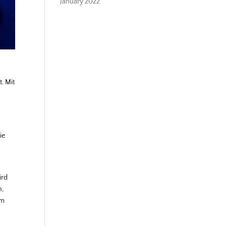
January 2022
t. Mit
m
ie
ird
n,
im