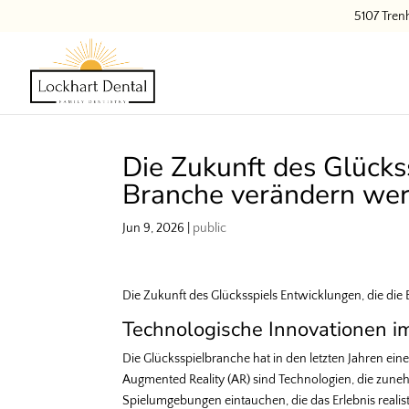
5107 Tren
Die Zukunft des Glücks
Branche verändern we
Jun 9, 2026
|
public
Die Zukunft des Glücksspiels Entwicklungen, die di
Technologische Innovationen i
Die Glücksspielbranche hat in den letzten Jahren ein
Augmented Reality (AR) sind Technologien, die zun
Spielumgebungen eintauchen, die das Erlebnis reali