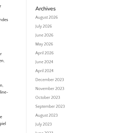
r
Archives
August 2026
undes
July 2026
June 2026
May 2026
April 2026
er
en,
June 2024
April 2024
December 2023
n,
November 2023
line-
October 2023
September 2023
August 2023
ie
piel
July 2023