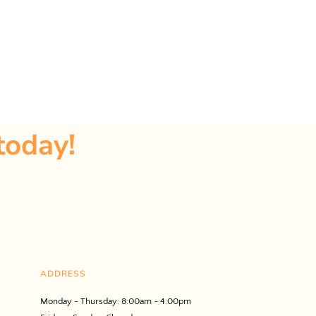
e first step?
 today!
ADDRESS
Monday - Thursday: 8:00am - 4:00pm