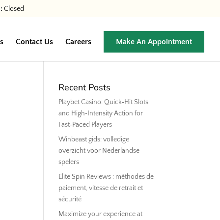
:
Closed
s
Contact Us
Careers
Make An Appointment
Recent Posts
Playbet Casino: Quick‑Hit Slots
and High‑Intensity Action for
Fast‑Paced Players
Winbeast gids: volledige
overzicht voor Nederlandse
spelers
Elite Spin Reviews : méthodes de
paiement, vitesse de retrait et
sécurité
Maximize your experience at