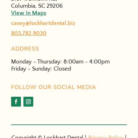
Columbia, SC 29206
View in Maps
casey@lockhartdental.biz
803.782.9030
ADDRESS
Monday - Thursday: 8:00am - 4:00pm
Friday - Sunday: Closed
FOLLOW OUR SOCIAL MEDIA
Copyright ©
Lockhart Dental |
Privacy Policy
|