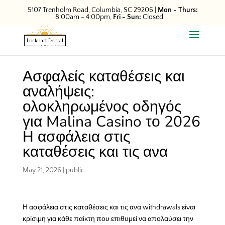
5107 Trenholm Road, Columbia, SC 29206
|
Mon - Thurs:
8:00am - 4:00pm,
Fri - Sun:
Closed
Ασφαλείς καταθέσεις και
αναλήψεις:
ολοκληρωμένος οδηγός
για Malina Casino το 2026
Η ασφάλεια στις
καταθέσεις και τις ανα
May 21, 2026
|
public
Η ασφάλεια στις καταθέσεις και τις ανα withdrawals είναι
κρίσιμη για κάθε παίκτη που επιθυμεί να απολαύσει την