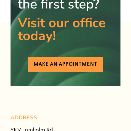
the first step?
Visit our office
today!
MAKE AN APPOINTMENT
ADDRESS
5107 Trenholm Rd,