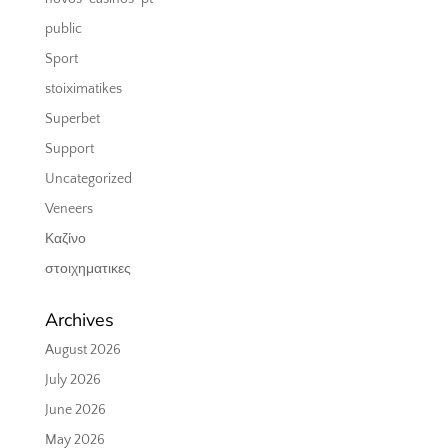
public
Sport
stoiximatikes
Superbet
Support
Uncategorized
Veneers
Καζίνο
στοιχηματικες
Archives
August 2026
July 2026
June 2026
May 2026