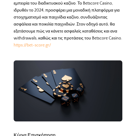
εμπειρία του διαδικτυακού καζίνο. Το Betscore Casino,
ιδρυθέν το 2024, προσφέρει μια μοναδική πλατφόρμα για
στοιχηματισμό και παιχνίδια καζίνο, συνδυάζοντας
ασφάλεια και ποικιλία παιχνιδιών. Στον οδηγό αυτό, θα
εξετάσουμε πώς να κάνετε ασφαλείς καταθέσεις και ανα
withdrawals, καθώς και τις προτάσεις του Betscore Casino.
https://bet-score.gr/
Κύρια Επισκόπηση