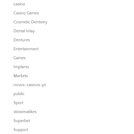
casino
Casino Games
Cosmetic Dentistry
Dental Inlay
Dentures
Entertainment
Games
Implants
Markets
novos-casinos-pt
public
Sport
stoiximatikes
Superbet
Support