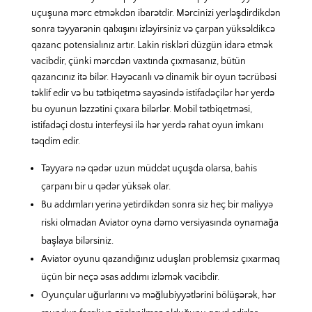
uçuşuna mərc etməkdən ibarətdir. Mərcinizi yerləşdirdikdən
sonra təyyarənin qalxışını izləyirsiniz və çarpan yüksəldikcə
qazanc potensialınız artır. Lakin riskləri düzgün idarə etmək
vacibdir, çünki mərcdən vaxtında çıxmasanız, bütün
qazancınız itə bilər. Həyəcanlı və dinamik bir oyun təcrübəsi
təklif edir və bu tətbiqetmə sayəsində istifadəçilər hər yerdə
bu oyunun ləzzətini çıxara bilərlər. Mobil tətbiqetməsi,
istifadəçi dostu interfeysi ilə hər yerdə rahat oyun imkanı
təqdim edir.
Təyyarə nə qədər uzun müddət uçuşda olarsa, bahis
çarpanı bir u qədər yüksək olar.
Bu addımları yerinə yetirdikdən sonra siz heç bir maliyyə
riski olmadan Aviator oyna dəmo versiyasında oynamağa
başlaya bilərsiniz.
Aviator oyunu qazandığınız uduşları problemsiz çıxarmaq
üçün bir neçə əsas addımı izləmək vacibdir.
Oyunçular uğurlarını və məğlubiyyətlərini bölüşərək, hər