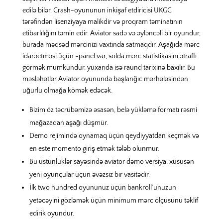
edilə bilər. Crash-oyununun inkişaf etdiricisi UKGC
tərəfindən lisenziyaya malikdir və proqram təminatının
etibarlılığını təmin edir. Aviator sadə və əyləncəli bir oyundur,
burada məqsəd mərcinizi vaxtında satmaqdır. Aşağıda mərc
idarəetməsi üçün -panel var, solda mərc statistikasını ətraflı
görmək mümkündür, yuxarıda isə raund tarixinə baxılır. Bu
məsləhətlər Aviator oyununda başlanğıc mərhələsindən
uğurlu olmağa kömək edəcək.
Bizim öz təcrübəmizə əsasən, belə yükləmə formatı rəsmi
mağazadan aşağı düşmür.
Demo rejimində oynamaq üçün qeydiyyatdan keçmək və
en este momento giriş etmək tələb olunmur.
Bu üstünlüklər sayəsində aviator dəmo versiya, xüsusən
yeni oyunçular üçün əvəzsiz bir vasitədir.
İlk two hundred oyununuz üçün bankroll’unuzun
yetəcəyini gözləmək üçün minimum mərc ölçüsünü təklif
edirik oyundur.