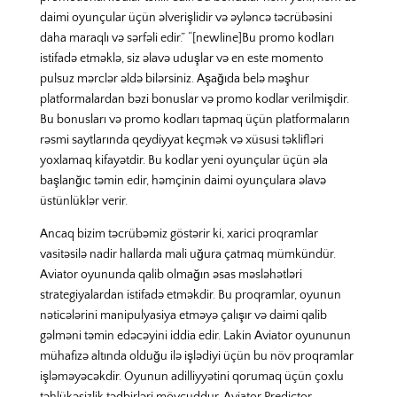
daimi oyunçular üçün əlverişlidir və əyləncə təcrübəsini
daha maraqlı və sərfəli edir.” “[newline]Bu promo kodları
istifadə etməklə, siz əlavə uduşlar və en este momento
pulsuz mərclər əldə bilərsiniz. Aşağıda belə məşhur
platformalardan bəzi bonuslar və promo kodlar verilmişdir.
Bu bonusları və promo kodları tapmaq üçün platformaların
rəsmi saytlarında qeydiyyat keçmək və xüsusi təklifləri
yoxlamaq kifayətdir. Bu kodlar yeni oyunçular üçün əla
başlanğıc təmin edir, həmçinin daimi oyunçulara əlavə
üstünlüklər verir.
Ancaq bizim təcrübəmiz göstərir ki, xarici proqramlar
vasitəsilə nadir hallarda mali uğura çatmaq mümkündür.
Aviator oyununda qalib olmağın əsas məsləhətləri
strategiyalardan istifadə etməkdir. Bu proqramlar, oyunun
nəticələrini manipulyasiya etməyə çalışır və daimi qalib
gəlməni təmin edəcəyini iddia edir. Lakin Aviator oyununun
mühafizə altında olduğu ilə işlədiyi üçün bu növ proqramlar
işləməyəcəkdir. Oyunun adilliyyətini qorumaq üçün çoxlu