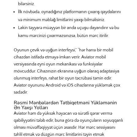
bilərsiniz.
İlk növbədə, oynadığınız platformanın çıxarış qaydalarını
və minimum məbləğ limitlərini yaxşı bilməlisiniz.
Lakin təyyarə müəyyən bir anda uçuşu dayandırır və bu
kamu mərcinizi çıxarmazsınızsa, bütün mərc itirilir.
Oyunun çevik və uyğun interfeysi,” “hər hansı bir mobil
cihazdan istifadə etməyə imkan verir. Aviator mobil
versiyasında eyni oyun mekanikası və funksiyalar
mövcuddur. Cihazınızın ekranına uyğun olaraq adaptasiya
olunmuş interfeys, rahat bir oyun təcrübəsi təmin edir.
Aviator oyununu Android və iOS cihazlarına yükləmək çox
sadədir.
Rəsmi Mənbələrdən Tətbiqetməni Yükləmənin
Ən Yaxşı Yolları
Aviator həm də yüksək həyəcan və sürətli qərar vermə
qabiliyyətini tələb edir, buna görə də oyunçuların soyuqqanlı
olması müvəffəqiyyət üçün əsasdır. Hər mərc sessiyasını
təhlil etmək və düzgün mərc limitlərini təyin etmək