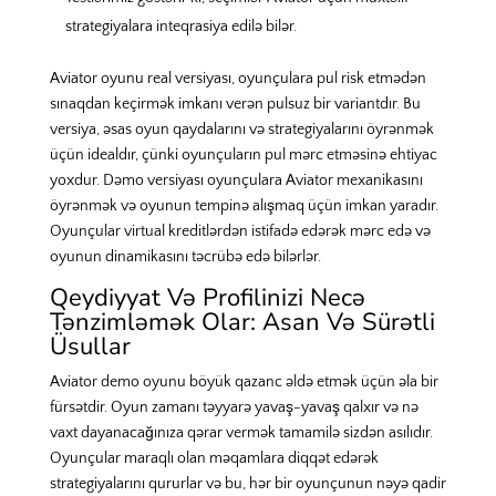
strategiyalara inteqrasiya edilə bilər.
Aviator oyunu real versiyası, oyunçulara pul risk etmədən
sınaqdan keçirmək imkanı verən pulsuz bir variantdır. Bu
versiya, əsas oyun qaydalarını və strategiyalarını öyrənmək
üçün idealdır, çünki oyunçuların pul mərc etməsinə ehtiyac
yoxdur. Dəmo versiyası oyunçulara Aviator mexanikasını
öyrənmək və oyunun tempinə alışmaq üçün imkan yaradır.
Oyunçular virtual kreditlərdən istifadə edərək mərc edə və
oyunun dinamikasını təcrübə edə bilərlər.
Qeydiyyat Və Profilinizi Necə
Tənzimləmək Olar: Asan Və Sürətli
Üsullar
Aviator demo oyunu böyük qazanc əldə etmək üçün əla bir
fürsətdir. Oyun zamanı təyyarə yavaş-yavaş qalxır və nə
vaxt dayanacağınıza qərar vermək tamamilə sizdən asılıdır.
Oyunçular maraqlı olan məqamlara diqqət edərək
strategiyalarını qururlar və bu, hər bir oyunçunun nəyə qadir