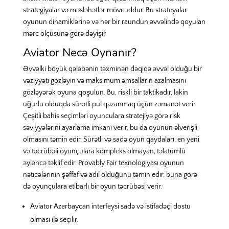
strategiyalar və məsləhətlər mövcuddur. Bu strateyalar
oyunun dinamiklərinə və hər bir raundun əvvəlində qoyulan
mərc ölçüsünə görə dəyişir.
Aviator Necə Oynanır?
Əvvəlki böyük qələbənin təxminən dəqiqə əvvəl olduğu bir
vəziyyəti gözləyin və maksimum əmsalların azalmasını
gözləyərək oyuna qoşulun. Bu, riskli bir taktikadır, lakin
uğurlu olduqda sürətli pul qazanmaq üçün zəmanət verir.
Çeşitli bahis seçimləri oyunculara stratejiyə görə risk
səviyyələrini ayarlama imkanı verir, bu da oyunun əlverişli
olmasını təmin edir. Sürətli və sadə oyun qaydaları, en yeni
və təcrübəli oyunçulara kompleks olmayan, təlatümlü
əyləncə təklif edir. Provably Fair texnologiyası oyunun
nəticələrinin şəffaf və adil olduğunu təmin edir, buna görə
də oyunçulara etibarlı bir oyun təcrübəsi verir.
Aviator Azerbaycan interfeysi sadə və istifadəçi dostu
olması ilə seçilir.