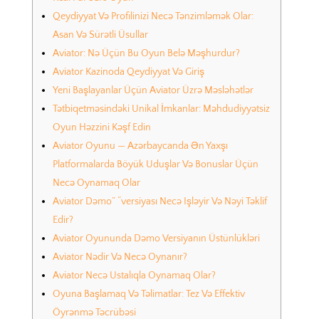
Qeydiyyat Və Profilinizi Necə Tənzimləmək Olar:
Asan Və Sürətli Üsullar
Aviator: Nə Üçün Bu Oyun Belə Məşhurdur?
Aviator Kazinoda Qeydiyyat Və Giriş
Yeni Başlayanlar Üçün Aviator Üzrə Məsləhətlər
Tətbiqetməsindəki Unikal İmkanlar: Məhdudiyyətsiz
Oyun Həzzini Kəşf Edin
Aviator Oyunu — Azərbaycanda Ən Yaxşı
Platformalarda Böyük Uduşlar Və Bonuslar Üçün
Necə Oynamaq Olar
Aviator Dəmo” “versiyası Necə Işləyir Və Nəyi Təklif
Edir?
Aviator Oyununda Dəmo Versiyanın Üstünlükləri
Aviator Nədir Və Necə Oynanır?
Aviator Necə Ustalıqla Oynamaq Olar?
Oyuna Başlamaq Və Təlimatlar: Tez Və Effektiv
Öyrənmə Təcrübəsi