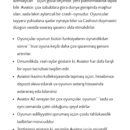
azerbaycan” “üçün gözəl seçimdir, yerli platformalarda tapıla
bilir. Aviator, çox səbəblərə görə dünya genişində məşhur
olan, sadə lakin əyləncəli bir crash-oynudur. Oyuncular
təyyarə yüksələnə qədər oynaya bilər və Cashout düyməsini
düzgün vaxtda sıxaraq qazancı əldə etməlidirlər.
Oyunçular oyunun bütün funksiyalarını öyrəndikdən
sonra” “true oyuna keçib daha çox qazanmaq şansını
artırırlar.
Ümumilikdə, real rəylər göstərir ki, Aviator hər dəfə fərqli
bir oyun təcrübəsi təqdim edir.
Aviatori kazino kolleksiyasında tapmaq üçün, hesabınıza
depozit əlavə edərək və oyunun axtarış hissəsində
axtararaq edə bilərsiniz.
Aviator AZ sınayan bir çox oyunçular, oyunun” “sadə və
eyni zamanda çətin olduğunu qeyd edirlər.
Oyunun adilliyyətini qorumaq üçün çoxlu təhlükəsizlik
tədbirləri mövcuddur.
Testlərimiz göstərir ki, seçimlər Aviator üçün müxtəlif