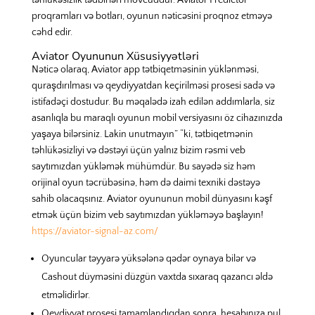
təhlükəsizlik tədbirləri mövcuddur. Aviator Predictor
proqramları və botları, oyunun nəticəsini proqnoz etməyə
cəhd edir.
Aviator Oyununun Xüsusiyyətləri
Nəticə olaraq, Aviator app tətbiqetməsinin yüklənməsi,
quraşdırılması və qeydiyyatdan keçirilməsi prosesi sadə və
istifadəçi dostudur. Bu məqalədə izah edilən addımlarla, siz
asanlıqla bu maraqlı oyunun mobil versiyasını öz cihazınızda
yaşaya bilərsiniz. Lakin unutmayın” “ki, tətbiqetmənin
təhlükəsizliyi və dəstəyi üçün yalnız bizim rəsmi veb
saytımızdan yükləmək mühümdür. Bu sayədə siz həm
orijinal oyun təcrübəsinə, həm də daimi texniki dəstəyə
sahib olacaqsınız. Aviator oyununun mobil dünyasını kəşf
etmək üçün bizim veb saytımızdan yükləməyə başlayın!
https://aviator-signal-az.com/
Oyuncular təyyarə yüksələnə qədər oynaya bilər və
Cashout düyməsini düzgün vaxtda sıxaraq qazancı əldə
etməlidirlər.
Qeydiyyat prosesi tamamlandıqdan sonra, hesabınıza pul