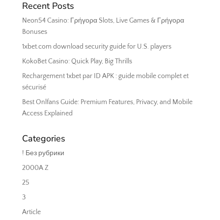
Recent Posts
Neon54 Casino: Γρήγορα Slots, Live Games & Γρήγορα
Bonuses
1xbet.com download security guide for U.S. players
KokoBet Casino: Quick Play, Big Thrills
Rechargement 1xbet par ID APK : guide mobile complet et
sécurisé
Best Onlfans Guide: Premium Features, Privacy, and Mobile
Access Explained
Categories
! Без рубрики
2000A Z
25
3
Article