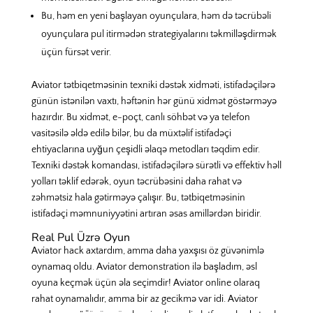
Bu, həm en yeni başlayan oyunçulara, həm də təcrübəli
oyunçulara pul itirmədən strategiyalarını təkmilləşdirmək
üçün fürsət verir.
Aviator tətbiqetməsinin texniki dəstək xidməti, istifadəçilərə
günün istənilən vaxtı, həftənin hər günü xidmət göstərməyə
hazırdır. Bu xidmət, e-poçt, canlı söhbət və ya telefon
vasitəsilə əldə edilə bilər, bu da müxtəlif istifadəçi
ehtiyaclarına uyğun çeşidli əlaqə metodları təqdim edir.
Texniki dəstək komandası, istifadəçilərə sürətli və effektiv həll
yolları təklif edərək, oyun təcrübəsini daha rahat və
zəhmətsiz hala gətirməyə çalışır. Bu, tətbiqetməsinin
istifadəçi məmnuniyyətini artıran əsas amillərdən biridir.
Real Pul Üzrə Oyun
Aviator hack axtardım, amma daha yaxşısı öz güvənimlə
oynamaq oldu. Aviator demonstration ilə başladım, əsl
oyuna keçmək üçün əla seçimdir! Aviator online olaraq
rahat oynamalıdır, amma bir az gecikmə var idi. Aviator