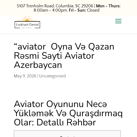
5107 Trenholm Road, Columbia, SC 29206
|
Mon - Thurs:
8:00am - 4:00pm,
Fri - Sun:
Closed
“aviator ️ Oyna Və Qazan
Rəsmi Sayti Aviator
Azerbaycan
May 9, 2026
|
Uncategorized
Aviator Oyununu Necə
Yükləmək Və Quraşdırmaq
Olar: Detallı Rəhbər