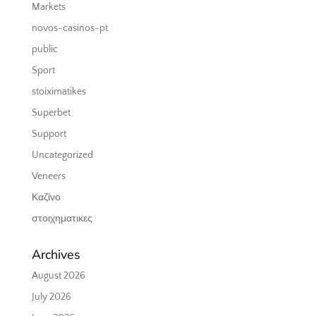
Markets
novos-casinos-pt
public
Sport
stoiximatikes
Superbet
Support
Uncategorized
Veneers
Καζίνο
στοιχηματικες
Archives
August 2026
July 2026