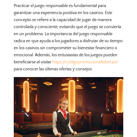
Practicar el juego responsable es fundamental para
garantizar una experiencia positiva en los casinos. Este
concepto se refiere a la capacidad de jugar de manera
controlada y consciente, evitando que el juego se convierta
en un problema. La importancia del juego responsable
radica en que ayuda a los jugadores a disfrutar de su tiempo
en los casinos sin comprometer su bienestar financiero o
emocional. Además, los entusiastas de los juegos pueden
beneficiarse al visitar
https://codigopromocional1xbet.pe/
para conocer las últimas ofertas y consejos.