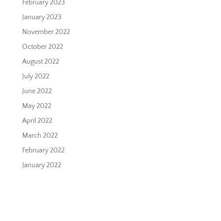
February 2023
January 2023
November 2022
October 2022
August 2022
July 2022
June 2022
May 2022
April 2022
March 2022
February 2022
January 2022