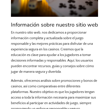
Información sobre nuestro sitio web
En nuestro sitio web, nos dedicamos a proporcionar
información completa y actualizada sobre el juego
responsable y las mejores prácticas para disfrutar de una
experiencia segura en los casinos. Creemos que la
educación es clave para ayudar a los jugadores a tomar
decisiones informadas y responsables. Aquí, los usuarios
pueden encontrar recursos, guías y consejos sobre cómo
jugar de manera segura y divertida.
Además, ofrecemos análisis sobre promociones y bonos de
casinos, así como comparativas entre diferentes
plataformas. Nuestro objetivo es que los jugadores tengan
acceso a toda la información necesaria para maximizar sus
beneficios al participar en actividades de juego, siempre
promoviendo un enfoque responsable y seguro.