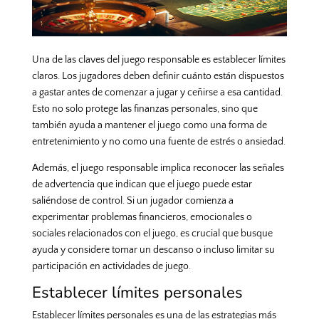
Una de las claves del juego responsable es establecer límites
claros. Los jugadores deben definir cuánto están dispuestos
a gastar antes de comenzar a jugar y ceñirse a esa cantidad.
Esto no solo protege las finanzas personales, sino que
también ayuda a mantener el juego como una forma de
entretenimiento y no como una fuente de estrés o ansiedad.
Además, el juego responsable implica reconocer las señales
de advertencia que indican que el juego puede estar
saliéndose de control. Si un jugador comienza a
experimentar problemas financieros, emocionales o
sociales relacionados con el juego, es crucial que busque
ayuda y considere tomar un descanso o incluso limitar su
participación en actividades de juego.
Establecer límites personales
Establecer límites personales es una de las estrategias más