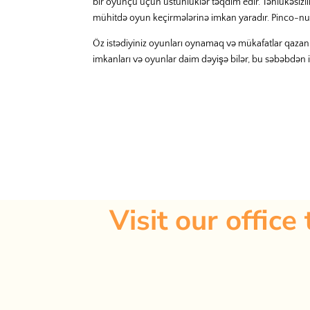
bir oyunçu üçün üstünlüklər təqdim edir. Təhlükəsizlik v
mühitdə oyun keçirmələrinə imkan yaradır. Pinco-nun
Öz istədiyiniz oyunları oynamaq və mükafatlar qaza
imkanları və oyunlar daim dəyişə bilər, bu səbəbdə
Ready to take th
Visit our office