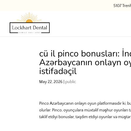
5107 Tren
cü il pinco bonusları: İ
Azərbaycanın onlayn oy
istifadəçil
May 22, 2026
|
public
Pinco Azərbaycanın onlayn oyun platformasıdır ki, bura
olurlar. Pinco, oyunçulara müxtəlif məşhur oyunları 
təklif etdiyi bonuslar, təqdim etdiyi oyunlar və müştə