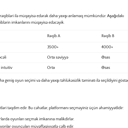
i, rəqibləri ilə müqayisə edərək daha yaxşı anlamaq mümkündür. Aşağıdakı
qiblərin imkanlarını müqayisə edəcəyik.
Rəqib A
Rəqib B
+
3500+
4000+
əcəli
Orta səviyyə
Əsas
intuitiv
Orta
Əsas
 geniş oyun seçimi və daha yaxşı təhlükəsizlik təminatı ilə seçildiyini göstər
tləri təqdim edir. Bu cəhətlər, platformanı seçməyiniz üçün əhəmiyyətlidir:
nrlarda oyunları seçmək imkanına malikdirlər.
onlar oyunçuları müvəffəqiyyətlə cəlb edir.