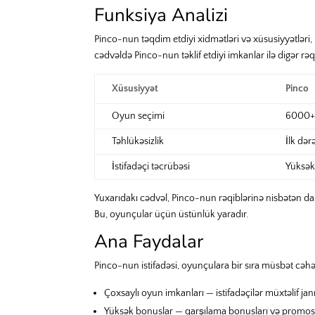
Funksiya Analizi
Pinco-nun təqdim etdiyi xidmətləri və xüsusiyyətlər
cədvəldə Pinco-nun təklif etdiyi imkanlar ilə digər rə
Xüsusiyyət
Pinco
Oyun seçimi
6000
Təhlükəsizlik
İlk dər
İstifadəçi təcrübəsi
Yüksək 
Yuxarıdakı cədvəl, Pinco-nun rəqiblərinə nisbətən daha
Bu, oyunçular üçün üstünlük yaradır.
Ana Faydalar
Pinco-nun istifadəsi, oyunçulara bir sıra müsbət cəhə
Çoxsaylı oyun imkanları — istifadəçilər müxtəlif ja
Yüksək bonuslar — qarşılama bonusları və promosy