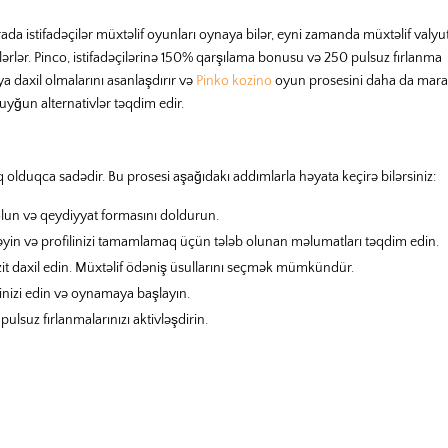
ada istifadəçilər müxtəlif oyunları oynaya bilər, eyni zamanda müxtəlif valyut
ilərlər. Pinco, istifadəçilərinə 150% qarşılama bonusu və 250 pulsuz fırlanma
a daxil olmalarını asanlaşdırır və
Pinko kozino
oyun prosesini daha da mara
uyğun alternativlər təqdim edir.
uqca sadədir. Bu prosesi aşağıdakı addımlarla həyata keçirə bilərsiniz:
lun və qeydiyyat formasını doldurun.
əyin və profilinizi tamamlamaq üçün tələb olunan məlumatları təqdim edin.
t daxil edin. Müxtəlif ödəniş üsullarını seçmək mümkündür.
izi edin və oynamaya başlayın.
ulsuz fırlanmalarınızı aktivləşdirin.