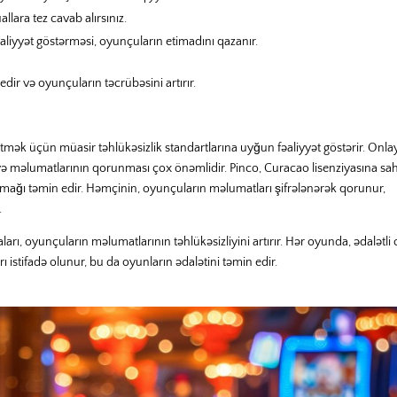
llara tez cavab alırsınız.
əaliyyət göstərməsi, oyunçuların etimadını qazanır.
dir və oyunçuların təcrübəsini artırır.
etmək üçün müasir təhlükəsizlik standartlarına uyğun fəaliyyət göstərir. Onla
liyyə məlumatlarının qorunması çox önəmlidir. Pinco, Curacao lisenziyasına sa
amağı təmin edir. Həmçinin, oyunçuların məlumatları şifrələnərək qorunur,
.
ları, oyunçuların məlumatlarının təhlükəsizliyini artırır. Hər oyunda, ədalətli
 istifadə olunur, bu da oyunların ədalətini təmin edir.