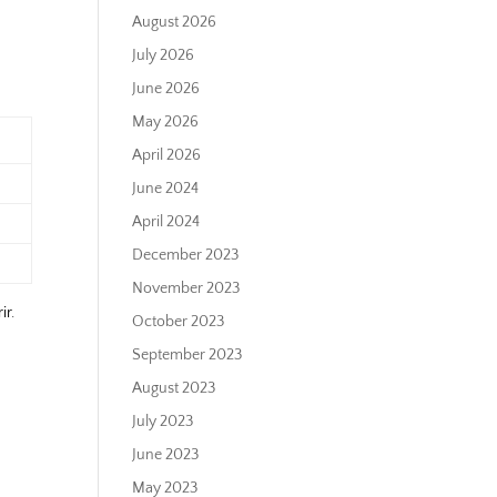
August 2026
July 2026
June 2026
May 2026
April 2026
June 2024
April 2024
December 2023
November 2023
ir.
October 2023
September 2023
August 2023
July 2023
June 2023
May 2023