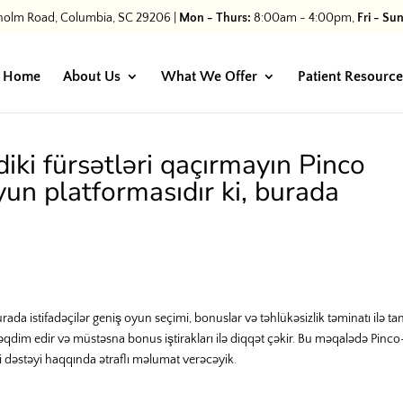
holm Road, Columbia, SC 29206
|
Mon - Thurs:
8:00am - 4:00pm,
Fri - Sun
Home
About Us
What We Offer
Patient Resource
ndiki fürsətləri qaçırmayın Pinco
un platformasıdır ki, burada
da istifadəçilər geniş oyun seçimi, bonuslar və təhlükəsizlik təminatı ilə ta
təqdim edir və müstəsna bonus iştirakları ilə diqqət çəkir. Bu məqalədə Pinc
ri dəstəyi haqqında ətraflı məlumat verəcəyik.