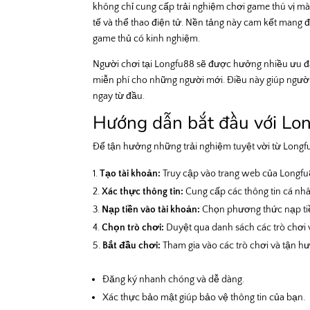
không chỉ cung cấp trải nghiệm chơi game thú vị mà
tế và thể thao điện tử. Nền tảng này cam kết mang 
game thủ có kinh nghiệm.
Người chơi tại Longfu88 sẽ được hưởng nhiều ưu 
miễn phí cho những người mới. Điều này giúp người
ngay từ đầu.
Hướng dẫn bắt đầu với Lo
Để tận hưởng những trải nghiệm tuyệt vời từ Longf
Tạo tài khoản:
Truy cập vào trang web của Longfu
Xác thực thông tin:
Cung cấp các thông tin cá nhâ
Nạp tiền vào tài khoản:
Chọn phương thức nạp tiề
Chọn trò chơi:
Duyệt qua danh sách các trò chơi 
Bắt đầu chơi:
Tham gia vào các trò chơi và tận hư
Đăng ký nhanh chóng và dễ dàng.
Xác thực bảo mật giúp bảo vệ thông tin của bạn.