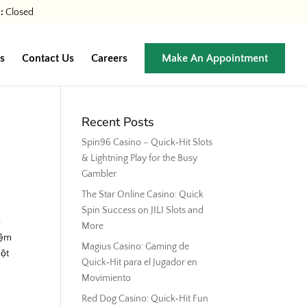
:
Closed
s
Contact Us
Careers
Make An Appointment
Recent Posts
Spin96 Casino – Quick‑Hit Slots
& Lightning Play for the Busy
Gambler
The Star Online Casino: Quick
Spin Success on JILI Slots and
ổ
More
iệm
Magius Casino: Gaming de
ột
Quick‑Hit para el Jugador en
Movimiento
Red Dog Casino: Quick‑Hit Fun