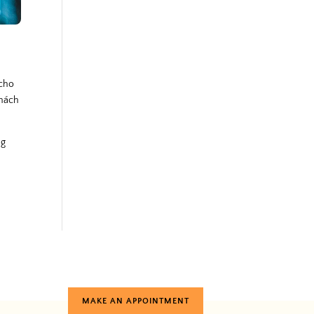
 cho
thách
ng
MAKE AN APPOINTMENT