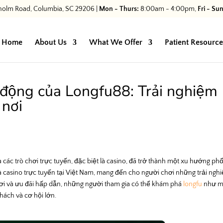
holm Road, Columbia, SC 29206
|
Mon - Thurs:
8:00am - 4:00pm,
Fri - Sun
Home
About Us
What We Offer
Patient Resource
động của Longfu88: Trải nghiệm
 nơi
ua các trò chơi trực tuyến, đặc biệt là casino, đã trở thành một xu hướng ph
à casino trực tuyến tại Việt Nam, mang đến cho người chơi những trải ngh
ò chơi và ưu đãi hấp dẫn, những người tham gia có thể khám phá
longfu
như m
hách và cơ hội lớn.