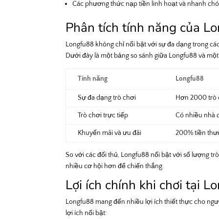
Các phương thức nạp tiền linh hoạt và nhanh chó
Phân tích tính năng của L
Longfu88 không chỉ nổi bật với sự đa dạng trong các 
Dưới đây là một bảng so sánh giữa Longfu88 và một
Tính năng
Longfu88
Sự đa dạng trò chơi
Hơn 2000 trò 
Trò chơi trực tiếp
Có nhiều nhà 
Khuyến mãi và ưu đãi
200% tiền th
So với các đối thủ, Longfu88 nổi bật với số lượng 
nhiều cơ hội hơn để chiến thắng.
Lợi ích chính khi chơi tại 
Longfu88 mang đến nhiều lợi ích thiết thực cho ngườ
lợi ích nổi bật: