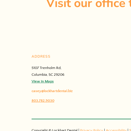
Visit our office
ADDRESS
5107 Trenholm Rd,
Columbia, SC 29206
View in Maps
casey@lockhartdental.biz
803.782.9030
Copyright ©
Lockhart Dental |
Privacy Policy
|
Accessibility
|
S