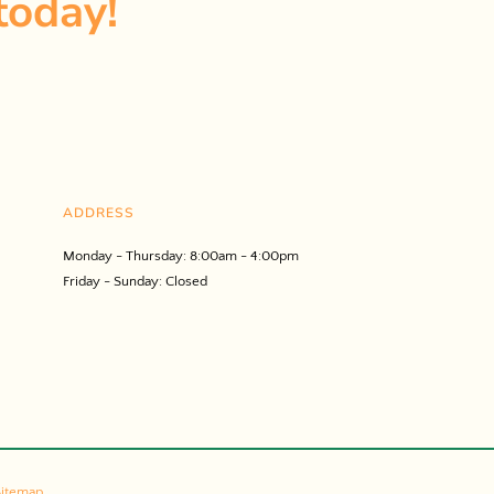
 today!
ADDRESS
Monday - Thursday: 8:00am - 4:00pm
Friday - Sunday: Closed
itemap