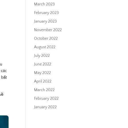
March 2023
February 2023
January 2023
November 2022
October 2022
August 2022
July 2022
ều
June 2022
 các
May 2022
 bất
April 2022
March 2022
 về
February 2022
January 2022