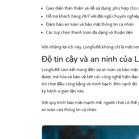
Giao diện thân thiện và dễ sử dụng, phù hợp cho 
Hỗ trợ khách hàng 24/7 với đội ngũ chuyên nghiệ
Đảm bảo an toàn và bảo mật thông tin cá nhân.
Các tuỳ chọn thanh toán đa dạng và thuận tiện.
Với những lợi ích này, Longfu88 không chỉ là một nơ
Độ tin cậy và an ninh của
Longfu88 cam kết mang đến sự an toàn và bảo mật tối
được mã hóa và bảo vệ bởi các công nghệ hiện đại 
trò chơi đều công bằng và minh bạch. Bên cạnh đó,
kỳ hành vi gian lận nào.
Với quy trình bảo mật mạnh mẽ, người chơi có thể y
an toàn của thông tin cá nhân.