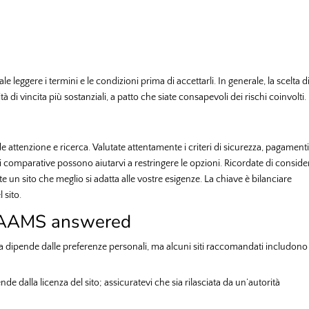
 leggere i termini e le condizioni prima di accettarli. In generale, la scelta d
i vincita più sostanziali, a patto che siate consapevoli dei rischi coinvolti.
de attenzione e ricerca. Valutate attentamente i criteri di sicurezza, pagamenti
ni comparative possono aiutarvi a restringere le opzioni. Ricordate di consider
ete un sito che meglio si adatta alle vostre esigenze. La chiave è bilanciare
l sito.
n AAMS answered
a dipende dalle preferenze personali, ma alcuni siti raccomandati includono
de dalla licenza del sito; assicuratevi che sia rilasciata da un’autorità