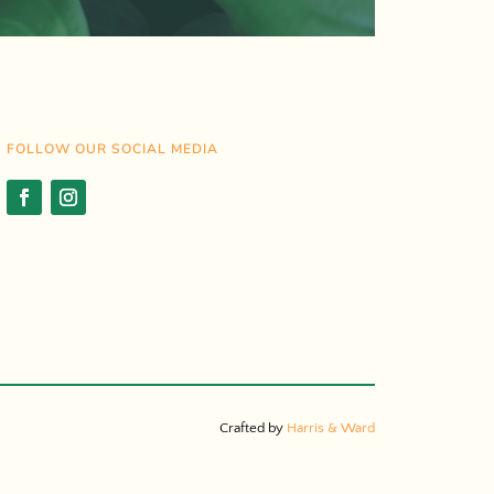
FOLLOW OUR SOCIAL MEDIA
Crafted by
Harris & Ward