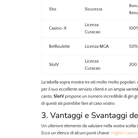
Bonu
Sito
Sicurezza
Ben
Licenza
Casino-X
100%
Curacao
BetRoulette
Licenza MGA
50% 
Licenza
SlotV
200 
Curacao
La tabella sopra mostra tre siti molto molto popolari,
per il suo eccellente servizio clienti e un’ampia varie
canto,
SlotV
propone un numero incredibile di giri gra
di questi siti potrebbe fare al caso vostro.
3. Vantaggi e Svantaggi d
Un ulteriore elemento da valutare nella vostra scelta
Ecco un elenco di alcuni punti chiave:
migliori casino