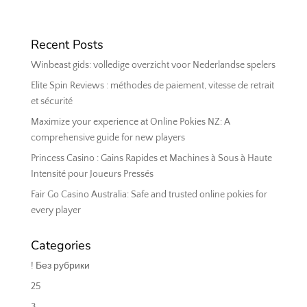
Recent Posts
Winbeast gids: volledige overzicht voor Nederlandse spelers
Elite Spin Reviews : méthodes de paiement, vitesse de retrait
et sécurité
Maximize your experience at Online Pokies NZ: A
comprehensive guide for new players
Princess Casino : Gains Rapides et Machines à Sous à Haute
Intensité pour Joueurs Pressés
Fair Go Casino Australia: Safe and trusted online pokies for
every player
Categories
! Без рубрики
25