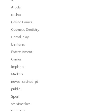
3
Article
casino
Casino Games
Cosmetic Dentistry
Dental Inlay
Dentures
Entertainment
Games
Implants
Markets
novos-casinos-pt
public
Sport
stoiximatikes