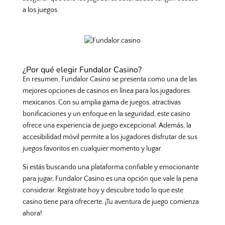
a los juegos.
¿Por qué elegir Fundalor Casino?
En resumen, Fundalor Casino se presenta como una de las
mejores opciones de casinos en línea para los jugadores
mexicanos. Con su amplia gama de juegos, atractivas
bonificaciones y un enfoque en la seguridad, este casino
ofrece una experiencia de juego excepcional. Además, la
accesibilidad móvil permite a los jugadores disfrutar de sus
juegos favoritos en cualquier momento y lugar.
Si estás buscando una plataforma confiable y emocionante
para jugar, Fundalor Casino es una opción que vale la pena
considerar. Regístrate hoy y descubre todo lo que este
casino tiene para ofrecerte. ¡Tu aventura de juego comienza
ahora!