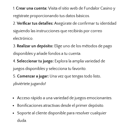
Crear una cuenta:
Visita el sitio web de Fundalor Casino y
regístrate proporcionando tus datos básicos.
Verificar tus detalles:
Asegúrate de confirmar tu identidad
siguiendo las instrucciones que recibirás por correo
electrónico.
Realizar un depósito:
Elige uno de los métodos de pago
disponibles y añade fondos a tu cuenta.
Seleccionar tu juego:
Explora la amplia variedad de
juegos disponibles y selecciona tu favorito.
Comenzar a jugar:
Una vez que tengas todo listo,
¡diviértete jugando!
Acceso rápido a una variedad de juegos emocionantes.
Bonificaciones atractivas desde el primer depósito.
Soporte al cliente disponible para resolver cualquier
duda.