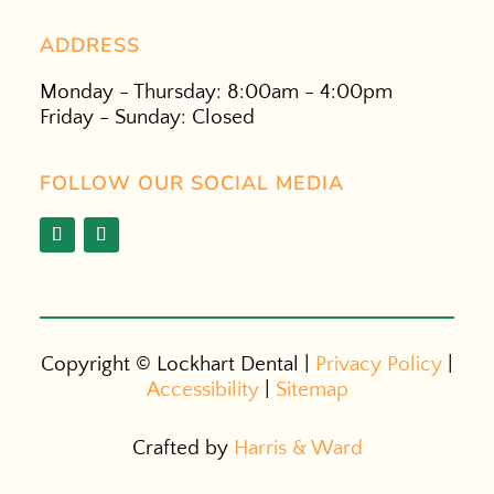
ADDRESS
Monday - Thursday: 8:00am - 4:00pm
Friday - Sunday: Closed
FOLLOW OUR SOCIAL MEDIA
Copyright ©
Lockhart Dental |
Privacy Policy
|
Accessibility
|
Sitemap
Crafted by
Harris & Ward