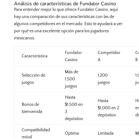
Análisis de características de Fundalor Casino
Para entender mejor lo que ofrece Fundalor Casino, aquí
hay una comparación de sus características con las de
algunos competidores en el mercado. Esto te ayudará a ver
por qué es una excelente opción para los jugadores
mexicanos.
Fundalor
Competidor
C
Característica
Casino
A
B
Más de
Selección de
1,200
1
1,500
juegos
juegos
j
juegos
Hasta
Hasta
H
Bonos de
$1,500 en
$1,000 en 2
en
bienvenida
3
depósitos
d
depósitos
Compatibilidad
Óptima
Limitada
M
móvil