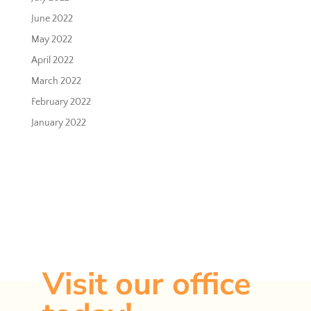
June 2022
May 2022
April 2022
March 2022
February 2022
January 2022
Ready to take
the first step?
Visit our office