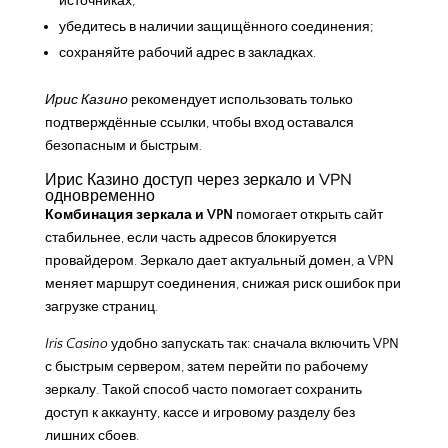
источниках;
убедитесь в наличии защищённого соединения;
сохраняйте рабочий адрес в закладках.
Ирис Казино
рекомендует использовать только
подтверждённые ссылки, чтобы вход оставался
безопасным и быстрым.
Ирис Казино доступ через зеркало и VPN
одновременно
Комбинация зеркала и VPN
помогает открыть сайт
стабильнее, если часть адресов блокируется
провайдером. Зеркало дает актуальный домен, а VPN
меняет маршрут соединения, снижая риск ошибок при
загрузке страниц.
Iris Casino
удобно запускать так: сначала включить VPN
с быстрым сервером, затем перейти по рабочему
зеркалу. Такой способ часто помогает сохранить
доступ к аккаунту, кассе и игровому разделу без
лишних сбоев.