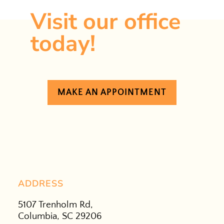
Visit our office
today!
MAKE AN APPOINTMENT
ADDRESS
5107 Trenholm Rd,
Columbia, SC 29206