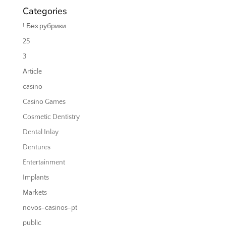
Categories
! Без рубрики
25
3
Article
casino
Casino Games
Cosmetic Dentistry
Dental Inlay
Dentures
Entertainment
Implants
Markets
novos-casinos-pt
public