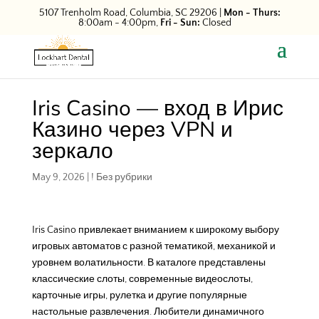
5107 Trenholm Road, Columbia, SC 29206
|
Mon - Thurs:
8:00am - 4:00pm,
Fri - Sun:
Closed
Iris Casino — вход в Ирис
Казино через VPN и
зеркало
May 9, 2026
|
! Без рубрики
Iris Casino привлекает вниманием к широкому выбору
игровых автоматов с разной тематикой, механикой и
уровнем волатильности. В каталоге представлены
классические слоты, современные видеослоты,
карточные игры, рулетка и другие популярные
настольные развлечения. Любители динамичного