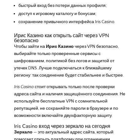
быстрый вход без потери данных профиля;
доступ к игровому каталогу и бонусам;
сохранение привычного интерфейса Iris Casino.
Ирис Казино как открыть сайт через VPN
безопасно
Чтобы зайти на
Ирис Казино
через VPN безопасно,
выбирайте только проверенные сервисы с
шифрованием, политикой без логов и защитой от
утечек DNS. Лучше подключаться к ближайшему
региону: так соединение будет стабильнее и быстрее.
Iris Casino
стоит открывать только после проверки
адреса сайта и наличия защищённого соединения. Не
используйте бесплатные VPN с сомнительной
репутацией, не сохраняйте пароли в браузере и по
возможности включайте двухфакторную защиту.
Iris Casino вход через зеркало на сегодня
Зеркало
— это актуальный адрес сайта, который
помогает открыть платформу при ограничении