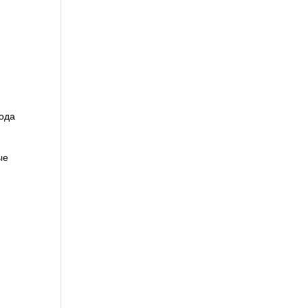
вода
ые