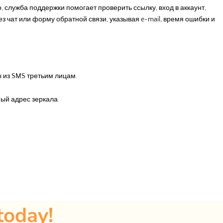
 служба поддержки помогает проверить ссылку, вход в аккаунт,
з чат или форму обратной связи, указывая e-mail, время ошибки и
ы из SMS третьим лицам.
ый адрес зеркала.
e first step?
 today!