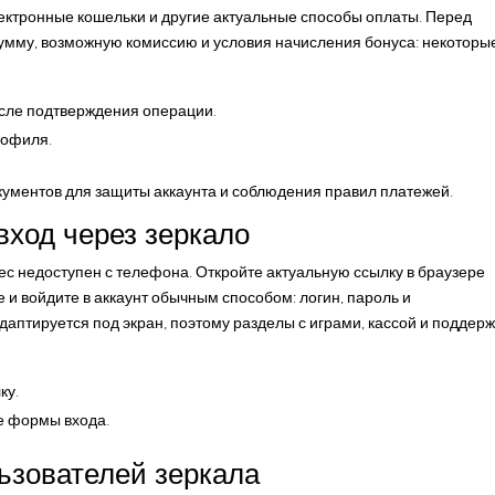
лектронные кошельки и другие актуальные способы оплаты. Перед
умму, возможную комиссию и условия начисления бонуса: некоторы
сле подтверждения операции.
рофиля.
ументов для защиты аккаунта и соблюдения правил платежей.
ход через зеркало
ес недоступен с телефона. Откройте актуальную ссылку в браузере
и войдите в аккаунт обычным способом: логин, пароль и
даптируется под экран, поэтому разделы с играми, кассой и поддер
ку.
е формы входа.
льзователей зеркала