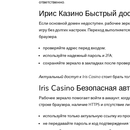
ответственно.
Ирис Казино Быстрый дос
Если основной домен недоступен, рабочее зерк
игру без долгих настроек. Переход выполняется
браузера.
проверяйте адрес перед входом;
используйте надежный пароль и 2FA;
сохраняйте зеркало в закладках после провер
Актуальный доступ к Iris Casino
стоит брать то
Iris Casino Безопасная а
Рабочее зеркало помогает войти в аккаунт, ког
строке браузера, наличие HTTPS и отсутствие л
используйте только актуальную ссылку из пр
не передавайте пароль и код подтверждения