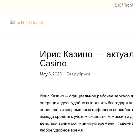
5107 Tren
Ирис Казино — актуал
Casino
May 8, 2026
|
! Без рубрики
Ирис Казино — официальное рабочее зеркало д
операции здесь удобно выполнять благодаря по
переводов и современных цифровых способов 
вывода средств с учетом скорости, комиссии и
действия занимают минимум времени. Надежна
любое удобное время.