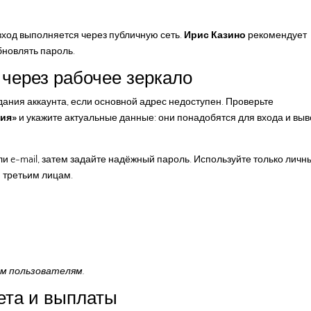
вход выполняется через публичную сеть.
Ирис Казино
рекомендует
бновлять пароль.
 через рабочее зеркало
дания аккаунта, если основной адрес недоступен. Проверьте
ция»
и укажите актуальные данные: они понадобятся для входа и вы
и e-mail, затем задайте надёжный пароль. Используйте только личн
 третьим лицам.
им пользователям.
чета и выплаты