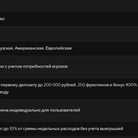
ао
узская, Американская, Европейская
о с учетом потребностей игроков
 первому депозиту до 200 000 рублей, 250 фриспинов и бонус 400%
коду
оена индивидуально для пользователей
ат до 10% от суммы недельных расходов без учета выигрышей