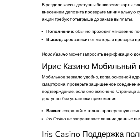
В разделе кассы доступны банковские карты, э
внесением депозита проверьте минимальную с
акции требуют отыгрыша до заказа выплаты.
Пополнение:
обычно проходит мгновенно по
Вывод:
срок зависит от метода и проверки п
Ирис Казино
может запросить верификацию док
Ирис Казино Мобильный в
Мобильное зеркало удобно, когда основной адр
смартфона, проверьте защищённое соединение 
подтверждение, если оно включено. Страница а
доступны без установки приложения.
Важно:
сохраняйте только проверенную ссыл
Iris Casino
не запрашивает лишние данные вн
Iris Casino Поддержка по