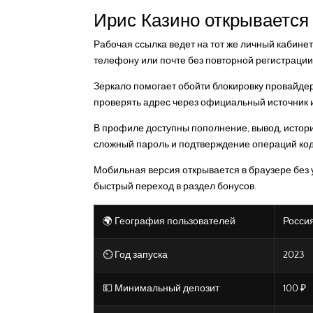
Ирис Казино открывается 
Рабочая ссылка ведет на тот же личный кабинет
телефону или почте без повторной регистрации
Зеркало помогает обойти блокировку провайдера
проверять адрес через официальный источник 
В профиле доступны пополнение, вывод, истори
сложный пароль и подтверждение операций ко
Мобильная версия открывается в браузере без 
быстрый переход в раздел бонусов.
🌍 География пользователей
Росси
⏲ Год запуска
2023
💵 Минимальный депозит
100 ₽