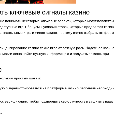
ать ключевые сигналы казино
ажно понимать некоторые ключевые аспекты, которые могут повлиять 
доступные игры, бонусы и условия ставок, которые предлагает казин
, настольные игры и живое казино, поэтому важно выбрать тот форм
 лицензирование казино также играют важную роль. Надежное казин
ки могли легко найти нужную информацию и получать помощь при
о
скольким простым шагам:
ужно зарегистрироваться на платформе казино, заполнив необход
с верификации, чтобы подтвердить свою личность и защитить вашу