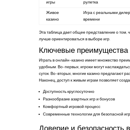
игры
рулетка
Живое
Игра с реальными диле
казино
времени
Эта таблица дает общее представление о том, 
лучше ориентироваться в выборе игр.
Ключевые преимущества 
Играть в онлайн-казино имеет множество преим
удобным. Во-первых, игроки могут наслаждатьс
суток. Во-вторых, многие казино предлагают р
Наконец, доступ к живым играм позволяет созда
Доступность круглосуточно
Разнообразие азартных игр и бонусов
Комфортный игровой процесс
Современные технологии для безопасной иг
Доверие и безопасность 