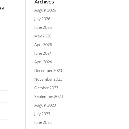
Archives
вам
August 2026
July 2026
June 2026
May 2026
April 2026
June 2024
April 2024
December 2023
November 2023
October 2023
September 2023
August 2023
July 2023
June 2023