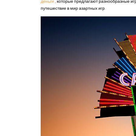
деньги
, которые предлагают разнообразные иг
путешествие в мир азартных игр.