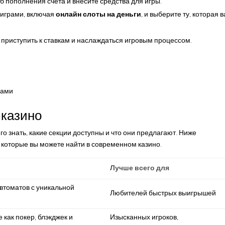
 пополнения счета и внесите средства для игры.
 играми, включая
онлайн слоты на деньги
, и выберите ту, которая 
приступить к ставкам и наслаждаться игровым процессом.
ками
-казино
о знать, какие секции доступны и что они предлагают. Ниже
 которые вы можете найти в современном казино.
Лучше всего для
втоматов с уникальной
Любителей быстрых выигрышей
 как покер, блэкджек и
Изысканных игроков,