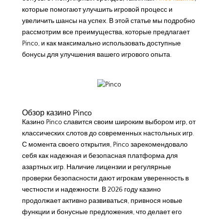
которые помогают улучшить игровой процесс и
увеличить шансы на успех. В этой статье мы подробно
рассмотрим все преимущества, которые предлагает
Pinco, и как максимально использовать доступные
бонусы для улучшения вашего игрового опыта.
Обзор казино Pinco
Казино Pinco славится своим широким выбором игр, от
классических слотов до современных настольных игр.
С момента своего открытия, Pinco зарекомендовало
себя как надежная и безопасная платформа для
азартных игр. Наличие лицензии и регулярные
проверки безопасности дают игрокам уверенность в
честности и надежности. В 2026 году казино
продолжает активно развиваться, привнося новые
функции и бонусные предложения, что делает его