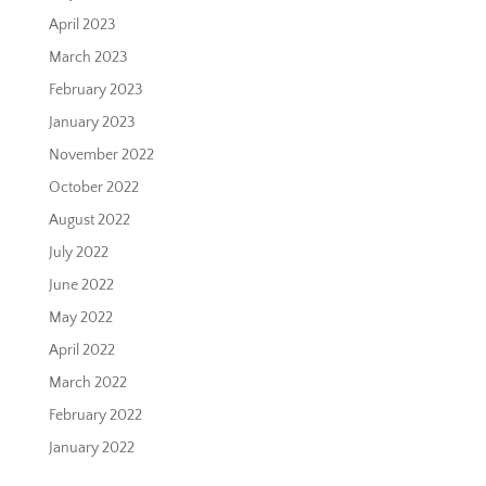
April 2023
March 2023
February 2023
January 2023
November 2022
October 2022
August 2022
July 2022
June 2022
May 2022
April 2022
March 2022
February 2022
January 2022