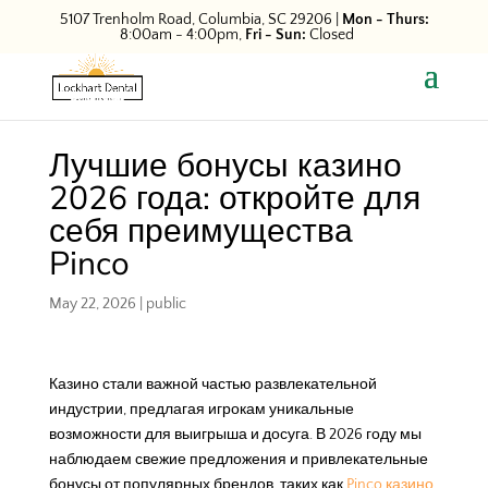
5107 Trenholm Road, Columbia, SC 29206
|
Mon - Thurs:
8:00am - 4:00pm,
Fri - Sun:
Closed
Лучшие бонусы казино
2026 года: откройте для
себя преимущества
Pinco
May 22, 2026
|
public
Казино стали важной частью развлекательной
индустрии, предлагая игрокам уникальные
возможности для выигрыша и досуга. В 2026 году мы
наблюдаем свежие предложения и привлекательные
бонусы от популярных брендов, таких как
Pinco казино
,