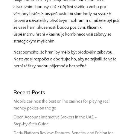
MagneticSlots se vyznačuje širokou nabídkou her a
atraktivními bonusy, což z něj činí skvělou volbu pro
všechny hráče. S bezpečnostními standardy na vysoké
úrovni a uživatelsky přívětivým rozhraním si můžete být jisti,
že vaše herní zkušenosti budou pozitivní. Klíčem k
úspěšnému hraní v kasinu je kombinace vaší zábavy se
strategickým myšlením.
Nezapomeňte, že hraní by mělo být především zábavou.
Nastavte si rozpočet a dodržujte ho, abyste zajistili, že vaše
herní zážitky budou příjemné a bezpečné.
Recent Posts
Mobile casinos: the best online casinos for playing real
money pokies on the go
Open Account Interactive Brokers in the UAE –
Step‑by‑Step Guide
Deriv Platform Review: Features, Benefits, and Pricing for