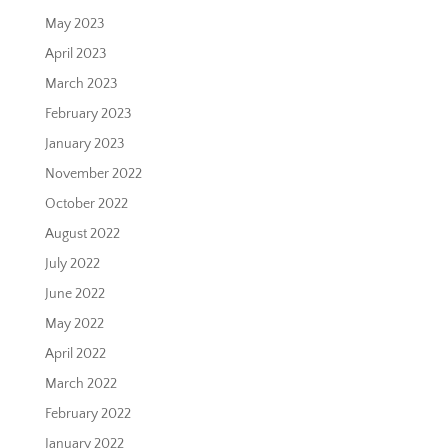
May 2023
April 2023
March 2023
February 2023
January 2023
November 2022
October 2022
August 2022
July 2022
June 2022
May 2022
April 2022
March 2022
February 2022
January 2022