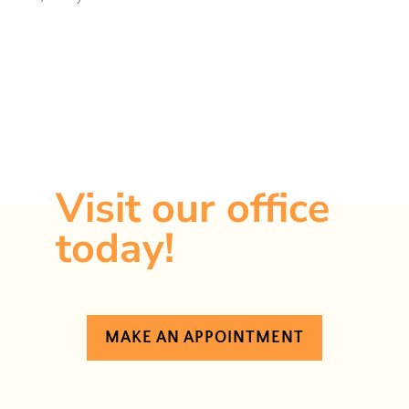
Ready to take
the first step?
Visit our office
today!
MAKE AN APPOINTMENT