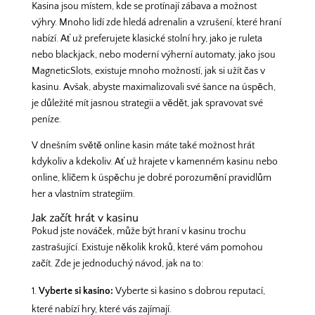
Kasina jsou místem, kde se protínají zábava a možnost
výhry. Mnoho lidí zde hledá adrenalin a vzrušení, které hraní
nabízí. Ať už preferujete klasické stolní hry, jako je ruleta
nebo blackjack, nebo moderní výherní automaty, jako jsou
MagneticSlots, existuje mnoho možností, jak si užít čas v
kasinu. Avšak, abyste maximalizovali své šance na úspěch,
je důležité mít jasnou strategii a vědět, jak spravovat své
peníze.
V dnešním světě online kasin máte také možnost hrát
kdykoliv a kdekoliv. Ať už hrajete v kamenném kasinu nebo
online, klíčem k úspěchu je dobré porozumění pravidlům
her a vlastním strategiím.
Jak začít hrát v kasinu
Pokud jste nováček, může být hraní v kasinu trochu
zastrašující. Existuje několik kroků, které vám pomohou
začít. Zde je jednoduchý návod, jak na to:
Vyberte si kasino:
Vyberte si kasino s dobrou reputací,
které nabízí hry, které vás zajímají.