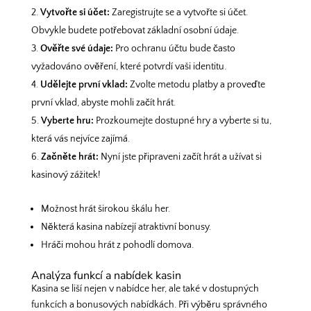
Vytvořte si účet:
Zaregistrujte se a vytvořte si účet.
Obvykle budete potřebovat základní osobní údaje.
Ověřte své údaje:
Pro ochranu účtu bude často
vyžadováno ověření, které potvrdí vaši identitu.
Udělejte první vklad:
Zvolte metodu platby a proveďte
první vklad, abyste mohli začít hrát.
Vyberte hru:
Prozkoumejte dostupné hry a vyberte si tu,
která vás nejvíce zajímá.
Začněte hrát:
Nyní jste připraveni začít hrát a užívat si
kasinový zážitek!
Možnost hrát širokou škálu her.
Některá kasina nabízejí atraktivní bonusy.
Hráči mohou hrát z pohodlí domova.
Analýza funkcí a nabídek kasin
Kasina se liší nejen v nabídce her, ale také v dostupných
funkcích a bonusových nabídkách. Při výběru správného