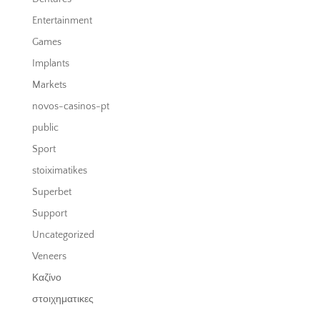
Entertainment
Games
Implants
Markets
novos-casinos-pt
public
Sport
stoiximatikes
Superbet
Support
Uncategorized
Veneers
Καζίνο
στοιχηματικες