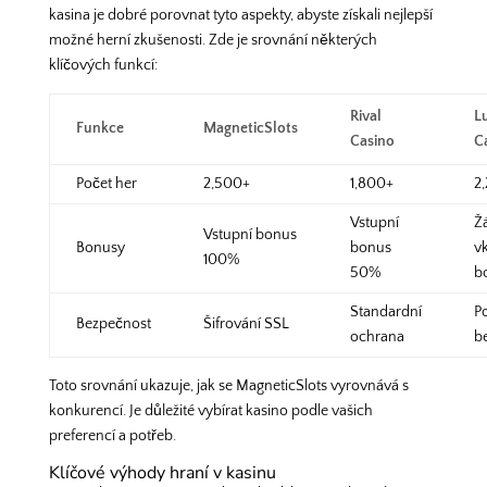
kasina je dobré porovnat tyto aspekty, abyste získali nejlepší
možné herní zkušenosti. Zde je srovnání některých
klíčových funkcí:
Rival
L
Funkce
MagneticSlots
Casino
C
Počet her
2,500+
1,800+
2
Vstupní
Ž
Vstupní bonus
Bonusy
bonus
v
100%
50%
b
Standardní
P
Bezpečnost
Šifrování SSL
ochrana
b
Toto srovnání ukazuje, jak se MagneticSlots vyrovnává s
konkurencí. Je důležité vybírat kasino podle vašich
preferencí a potřeb.
Klíčové výhody hraní v kasinu