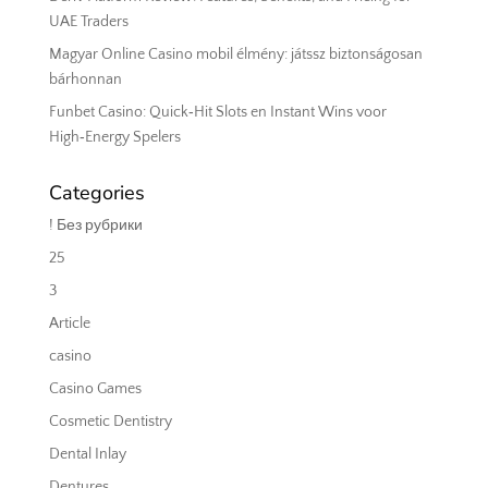
UAE Traders
Magyar Online Casino mobil élmény: játssz biztonságosan
bárhonnan
Funbet Casino: Quick‑Hit Slots en Instant Wins voor
High‑Energy Spelers
Categories
! Без рубрики
25
3
Article
casino
Casino Games
Cosmetic Dentistry
Dental Inlay
Dentures