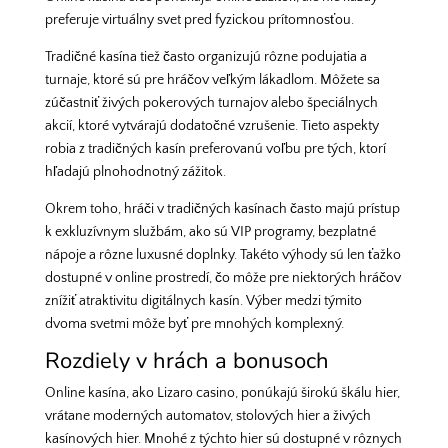
preferuje virtuálny svet pred fyzickou prítomnosťou.
Tradičné kasína tiež často organizujú rôzne podujatia a
turnaje, ktoré sú pre hráčov veľkým lákadlom. Môžete sa
zúčastniť živých pokerových turnajov alebo špeciálnych
akcií, ktoré vytvárajú dodatočné vzrušenie. Tieto aspekty
robia z tradičných kasín preferovanú voľbu pre tých, ktorí
hľadajú plnohodnotný zážitok.
Okrem toho, hráči v tradičných kasínach často majú prístup
k exkluzívnym službám, ako sú VIP programy, bezplatné
nápoje a rôzne luxusné doplnky. Takéto výhody sú len ťažko
dostupné v online prostredí, čo môže pre niektorých hráčov
znížiť atraktivitu digitálnych kasín. Výber medzi týmito
dvoma svetmi môže byť pre mnohých komplexný.
Rozdiely v hrách a bonusoch
Online kasína, ako Lizaro casino, ponúkajú širokú škálu hier,
vrátane moderných automatov, stolových hier a živých
kasínových hier. Mnohé z týchto hier sú dostupné v rôznych