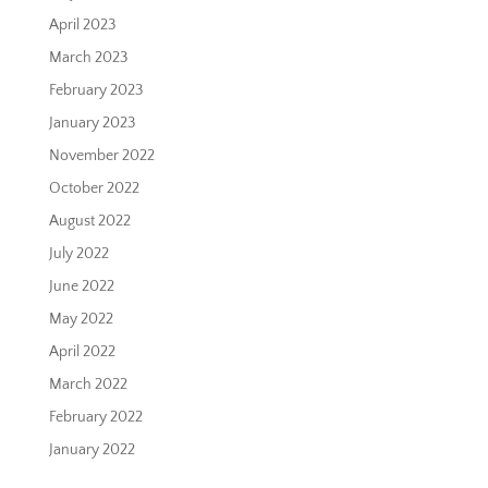
April 2023
March 2023
February 2023
January 2023
November 2022
October 2022
August 2022
July 2022
June 2022
May 2022
April 2022
March 2022
February 2022
January 2022