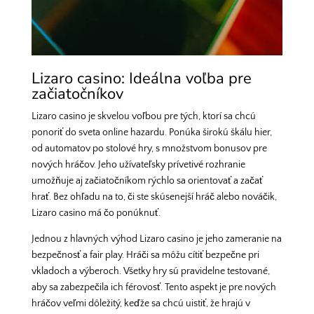
Lizaro casino: Ideálna voľba pre
začiatočníkov
Lizaro casino je skvelou voľbou pre tých, ktorí sa chcú
ponoriť do sveta online hazardu. Ponúka širokú škálu hier,
od automatov po stolové hry, s množstvom bonusov pre
nových hráčov. Jeho užívateľsky prívetivé rozhranie
umožňuje aj začiatočníkom rýchlo sa orientovať a začať
hrať. Bez ohľadu na to, či ste skúsenejší hráč alebo nováčik,
Lizaro casino má čo ponúknuť.
Jednou z hlavných výhod Lizaro casino je jeho zameranie na
bezpečnosť a fair play. Hráči sa môžu cítiť bezpečne pri
vkladoch a výberoch. Všetky hry sú pravidelne testované,
aby sa zabezpečila ich férovosť. Tento aspekt je pre nových
hráčov veľmi dôležitý, keďže sa chcú uistiť, že hrajú v