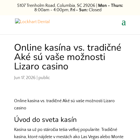
5107 Trenholm Road, Columbia, SC 29206
|
Mon - Thurs:
8:00am - 4:00pm,
Fri - Sun:
Closed
Online kasína vs. tradičné
Aké sú vaše možnosti
Lizaro casino
Jun 17, 2026
|
public
Online kasína vs. tradičné Aké sú vaše možnosti Lizaro
casino
Úvod do sveta kasín
Kasína sa už po stáročia tešia veľkej popularite. Tradičné
kasína, ktoré nájdete v mestách ako Las Vegas alebo Monte