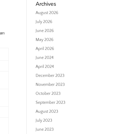
Archives
August 2026
July 2026
June 2026
arı
May 2026
April 2026
June 2024
April 2024
December 2023
November 2023
October 2023
September 2023
August 2023
July 2023
June 2023