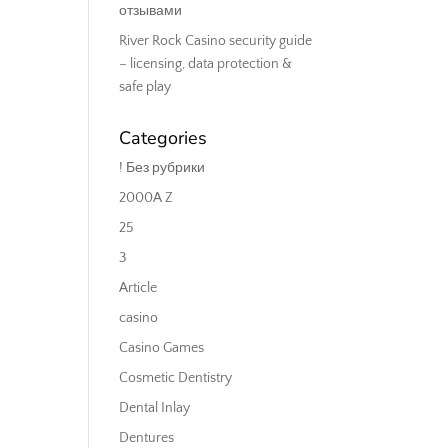
отзывами
River Rock Casino security guide
– licensing, data protection &
safe play
Categories
! Без рубрики
2000A Z
25
3
Article
casino
Casino Games
Cosmetic Dentistry
Dental Inlay
Dentures