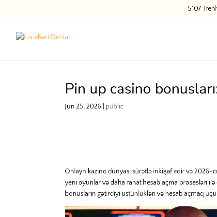
5107 Tren
Pin up casino bonusları
Jun 25, 2026
|
public
Onlayn kazino dünyası sürətlə inkişaf edir və 2026-cı i
yeni oyunlar və daha rahat hesab açma prosesləri ilə d
bonusların gətirdiyi üstünlükləri və hesab açmaq üçü