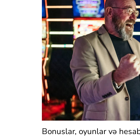
Bonuslar, oyunlar və hesab