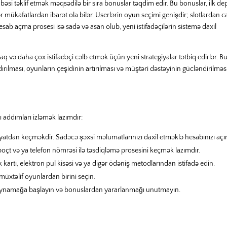
bəsi təklif etmək məqsədilə bir sıra bonuslar təqdim edir. Bu bonuslar, ilk de
r mükafatlardan ibarət ola bilər. Userlərin oyun seçimi genişdir; slotlardan c
sab açma prosesi isə sadə və asan olub, yeni istifadəçilərin sistemə daxil
aq və daha çox istifadəçi cəlb etmək üçün yeni strategiyalar tətbiq edirlər. B
ırılması, oyunların çeşidinin artırılması və müştəri dəstəyinin gücləndirilməs
addımları izləmək lazımdır:
yatdan keçməkdir. Sadəcə şəxsi məlumatlarınızı daxil etməklə hesabınızı açı
oçt və ya telefon nömrəsi ilə təsdiqləmə prosesini keçmək lazımdır.
artı, elektron pul kisəsi və ya digər ödəniş metodlarından istifadə edin.
 müxtəlif oyunlardan birini seçin.
oynamağa başlayın və bonuslardan yararlanmağı unutmayın.