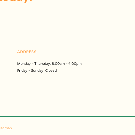
ADDRESS
Monday - Thursday: 8:00am - 4:00pm
Friday - Sunday: Closed
itemap