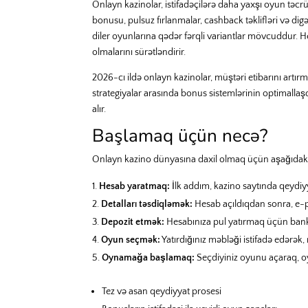
Onlayn kazinolar, istifadəçilərə daha yaxşı oyun təcrü
bonusu, pulsuz fırlanmalar, cashback təklifləri və digə
diler oyunlarına qədər fərqli variantlar mövcuddur. He
olmalarını sürətləndirir.
2026-cı ildə onlayn kazinolar, müştəri etibarını artırm
strategiyalar arasında bonus sistemlərinin optimallaşd
alır.
Başlamaq üçün necə?
Onlayn kazino dünyasına daxil olmaq üçün aşağıdakı 
Hesab yaratmaq:
İlk addım, kazino saytında qeydiy
Detalları təsdiqləmək:
Hesab açıldıqdan sonra, e-p
Depozit etmək:
Hesabınıza pul yatırmaq üçün bank k
Oyun seçmək:
Yatırdığınız məbləği istifadə edərək,
Oynamağa başlamaq:
Seçdiyiniz oyunu açaraq, 
Tez və asan qeydiyyat prosesi