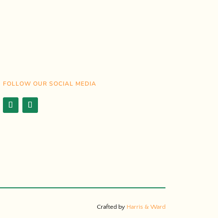
FOLLOW OUR SOCIAL MEDIA
Crafted by
Harris & Ward