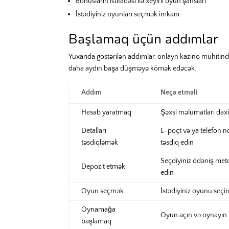
Bonusların istifadəsi ilə xeyirli oyun şansları
İstədiyiniz oyunları seçmək imkanı
Başlamaq üçün addımlar
Yuxarıda göstərilən addımlar, onlayn kazino mühitind
daha aydın başa düşməyə kömək edəcək.
Addım
Neçə etməli
Hesab yaratmaq
Şəxsi məlumatları daxi
Detalları
E-poçt və ya telefon n
təsdiqləmək
təsdiq edin
Seçdiyiniz ödəniş met
Depozit etmək
edin
Oyun seçmək
İstədiyiniz oyunu seçi
Oynamağa
Oyun açın və oynayın
başlamaq