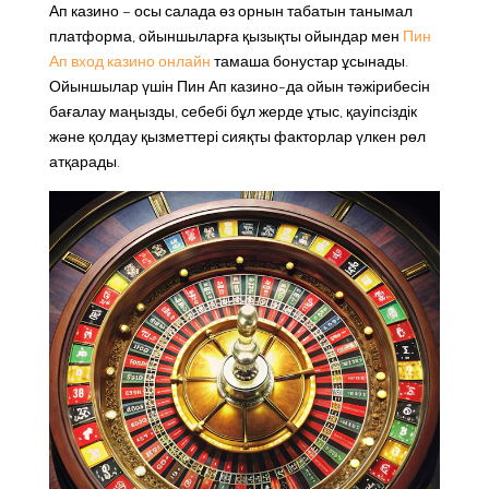
Ап казино – осы салада өз орнын табатын танымал
платформа, ойыншыларға қызықты ойындар мен
Пин
Ап вход казино онлайн
тамаша бонустар ұсынады.
Ойыншылар үшін Пин Ап казино-да ойын тәжірибесін
бағалау маңызды, себебі бұл жерде ұтыс, қауіпсіздік
және қолдау қызметтері сияқты факторлар үлкен рөл
атқарады.