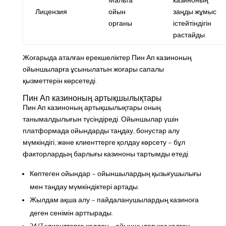
Мальта
казиноның
Лицензия
ойын
заңды жұмыс
органы
істейтіндігін
растайды.
Жоғарыда аталған ерекшеліктер Пин Ап казиноның
ойыншыларға ұсынылатын жоғары сапалы
қызметтерін көрсетеді.
Пин Ап казиноның артықшылықтары
Пин Ап казиноның артықшылықтары оның
танымалдылығын түсіндіреді. Ойыншылар үшін
платформада ойындарды таңдау, бонустар алу
мүмкіндігі, және клиенттерге қолдау көрсету – бұл
факторлардың барлығы казиноны тартымды етеді.
Көптеген ойындар – ойыншылардың қызығушылығы
мен таңдау мүмкіндіктері артады.
Жылдам ақша алу – пайдаланушылардың казиноға
деген сенімін арттырады.