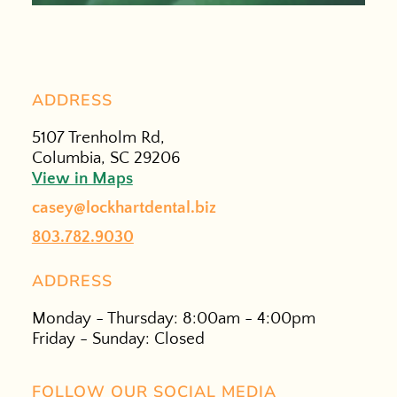
ADDRESS
5107 Trenholm Rd,
Columbia, SC 29206
View in Maps
casey@lockhartdental.biz
803.782.9030
ADDRESS
Monday - Thursday: 8:00am - 4:00pm
Friday - Sunday: Closed
FOLLOW OUR SOCIAL MEDIA