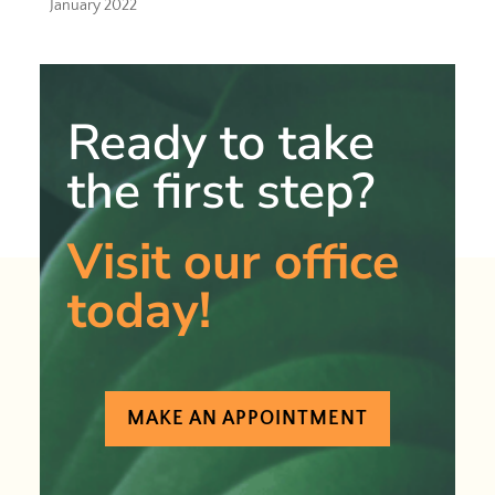
January 2022
Ready to take
the first step?
Visit our office
today!
MAKE AN APPOINTMENT