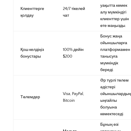
уақытта көмек
Клиенттерге
24/7 тікелей
алу мүмкіндігі
қолдау
чат
клиенттер үшін
өте маңызды.
Бонус жаңа
ойыншыларға
Қош келдіңіз
100% дейін
платформамен
бонустары
$200
танысуға
мүмкіндік
береді.
Әр түрлі төлем
әдістері
Visa, PayPal,
ойыншылардың
Төлемдер
Bitcoin
ыңғайлы
болуына
көмектеседі.
Бұның өзі