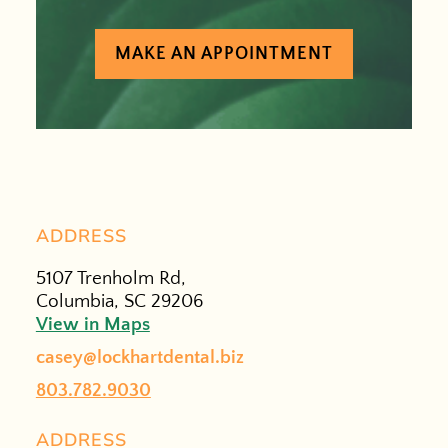
MAKE AN APPOINTMENT
ADDRESS
5107 Trenholm Rd,
Columbia, SC 29206
View in Maps
casey@lockhartdental.biz
803.782.9030
ADDRESS