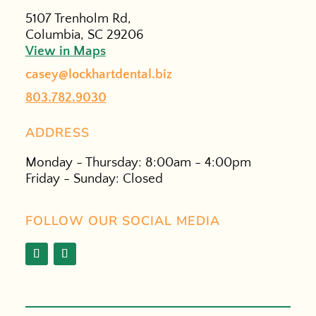
5107 Trenholm Rd,
Columbia, SC 29206
View in Maps
casey@lockhartdental.biz
803.782.9030
ADDRESS
Monday - Thursday: 8:00am - 4:00pm
Friday - Sunday: Closed
FOLLOW OUR SOCIAL MEDIA