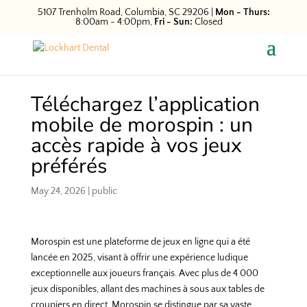
5107 Trenholm Road, Columbia, SC 29206
|
Mon - Thurs:
8:00am - 4:00pm,
Fri - Sun:
Closed
Téléchargez l’application
mobile de morospin : un
accès rapide à vos jeux
préférés
May 24, 2026
|
public
Morospin est une plateforme de jeux en ligne qui a été
lancée en 2025, visant à offrir une expérience ludique
exceptionnelle aux joueurs français. Avec plus de 4 000
jeux disponibles, allant des machines à sous aux tables de
croupiers en direct, Morospin se distingue par sa vaste