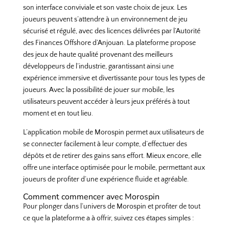
son interface conviviale et son vaste choix de jeux. Les
joueurs peuvent s’attendre à un environnement de jeu
sécurisé et régulé, avec des licences délivrées par l’Autorité
des Finances Offshore d’Anjouan. La plateforme propose
des jeux de haute qualité provenant des meilleurs
développeurs de l’industrie, garantissant ainsi une
expérience immersive et divertissante pour tous les types de
joueurs. Avec la possibilité de jouer sur mobile, les
utilisateurs peuvent accéder à leurs jeux préférés à tout
moment et en tout lieu.
L’application mobile de Morospin permet aux utilisateurs de
se connecter facilement à leur compte, d’effectuer des
dépôts et de retirer des gains sans effort. Mieux encore, elle
offre une interface optimisée pour le mobile, permettant aux
joueurs de profiter d’une expérience fluide et agréable.
Comment commencer avec Morospin
Pour plonger dans l’univers de Morospin et profiter de tout
ce que la plateforme a à offrir, suivez ces étapes simples :