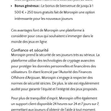
Bonus généreux :
Le bonus de bienvenue de jusqu’à 1
500 € + 250 tours gratuits fait de Morospin une option
intéressante pour les nouveaux joueurs.
Ces avantages font de Morospin une plateforme à
considérer pour ceux qui souhaitent s’immerger dans le
monde des jeux en ligne.
Confiance et sécurité
Morospin prend la sécurité de ses joueurs très au sérieux. La
plateforme utilise des technologies de cryptage avancées
pour protéger les données personnelles et financières des
utilisateurs. En étant licencié par l’Autorité des Finances
Offshore d’Anjouan, Morospin s’engage à respecter des
normes de sécurité strictes. De plus, le site est régulièrement
audité pour garantir l’équité et l’intégrité des jeux proposés.
Pour plus de tranquillité d’esprit, Morospin offre également
un support client disponible 24 heures sur 24 et 7 jours sur 7,
permettant aux joueurs d’obtenir de l’aide à tout moment.