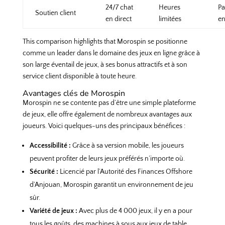
24/7 chat
Heures
Pa
Soutien client
en direct
limitées
en
This comparison highlights that Morospin se positionne
comme un leader dans le domaine des jeux en ligne grâce à
son large éventail de jeux, à ses bonus attractifs et à son
service client disponible à toute heure.
Avantages clés de Morospin
Morospin ne se contente pas d’être une simple plateforme
de jeux, elle offre également de nombreux avantages aux
joueurs. Voici quelques-uns des principaux bénéfices :
Accessibilité :
Grâce à sa version mobile, les joueurs
peuvent profiter de leurs jeux préférés n’importe où.
Sécurité :
Licencié par l’Autorité des Finances Offshore
d’Anjouan, Morospin garantit un environnement de jeu
sûr.
Variété de jeux :
Avec plus de 4 000 jeux, il y en a pour
tous les goûts, des machines à sous aux jeux de table.