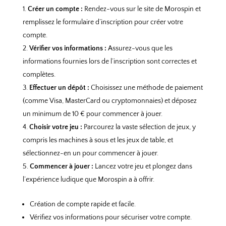
Créer un compte :
Rendez-vous sur le site de Morospin et
remplissez le formulaire d’inscription pour créer votre
compte.
Vérifier vos informations :
Assurez-vous que les
informations fournies lors de l’inscription sont correctes et
complètes.
Effectuer un dépôt :
Choisissez une méthode de paiement
(comme Visa, MasterCard ou cryptomonnaies) et déposez
un minimum de 10 € pour commencer à jouer.
Choisir votre jeu :
Parcourez la vaste sélection de jeux, y
compris les machines à sous et les jeux de table, et
sélectionnez-en un pour commencer à jouer.
Commencer à jouer :
Lancez votre jeu et plongez dans
l’expérience ludique que Morospin a à offrir.
Création de compte rapide et facile.
Vérifiez vos informations pour sécuriser votre compte.