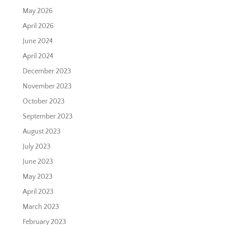
May 2026
April 2026
June 2024
April 2024
December 2023
November 2023
October 2023
September 2023
August 2023
July 2023
June 2023
May 2023
April 2023
March 2023
February 2023