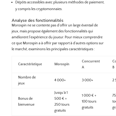
Dépôts accessibles avec plusieurs méthodes de paiement,
y compris les cryptomonnaies.
Analyse des fonctionnalités
Morospin ne se contente pas d’offrir un large éventail de
jeux, mais propose également des fonctionnalités qui
améliorent l’expérience du joueur. Pour mieux comprendre
ce que Morospin a à offrir par rapport à d’autres options sur
le marché, examinons les principales caractéristiques :
Concurrent
Co
Caractéristique
Morospin
A
B
Nombre de
4 000+
3 000+
2
jeux
Jusqu’à 1
1 000 € +
75
Bonus de
500 € +
100 tours
to
bienvenue
250 tours
gratuits
gr
gratuits