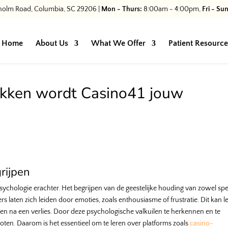
holm Road, Columbia, SC 29206
|
Mon - Thurs:
8:00am - 4:00pm,
Fri - Sun
Home
About Us
What We Offer
Patient Resource
gokken wordt Casino41 jouw
rijpen
sychologie erachter. Het begrijpen van de geestelijke houding van zowel spe
rs laten zich leiden door emoties, zoals enthousiasme of frustratie. Dit kan l
tten na een verlies. Door deze psychologische valkuilen te herkennen en te
oten. Daarom is het essentieel om te leren over platforms zoals
casino-