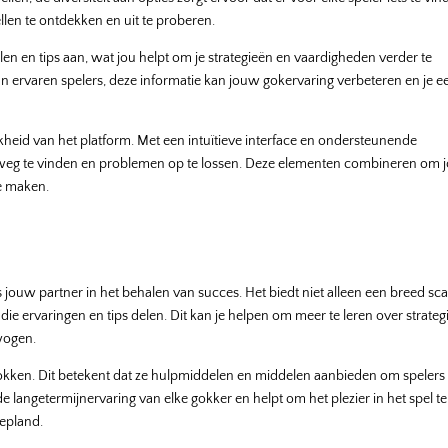
llen te ontdekken en uit te proberen.
n en tips aan, wat jou helpt om je strategieën en vaardigheden verder te
van ervaren spelers, deze informatie kan jouw gokervaring verbeteren en je e
jkheid van het platform. Met een intuïtieve interface en ondersteunende
 weg te vinden en problemen op te lossen. Deze elementen combineren om
te maken.
?
s jouw partner in het behalen van succes. Het biedt niet alleen een breed sca
e ervaringen en tips delen. Dit kan je helpen om meer te leren over strateg
wogen.
okken. Dit betekent dat ze hulpmiddelen en middelen aanbieden om spelers 
de langetermijnervaring van elke gokker en helpt om het plezier in het spel te
gepland.