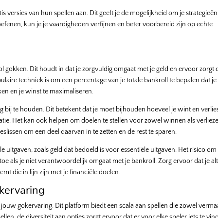
is versies van hun spellen aan. Dit geeft je de mogelijkheid om je strategieën
oefenen, kun je je vaardigheden verfijnen en beter voorbereid zijn op echte
 gokken. Dit houdt in dat je zorgvuldig omgaat met je geld en ervoor zorgt d
ulaire techniek is om een percentage van je totale bankroll te bepalen dat je
rken en je winst te maximaliseren.
 bij te houden. Dit betekent dat je moet bijhouden hoeveel je wint en verlies
tuatie. Het kan ook helpen om doelen te stellen voor zowel winnen als verliez
eslissen om een deel daarvan in te zetten en de rest te sparen.
e uitgaven, zoals geld dat bedoeld is voor essentiële uitgaven. Het risico om
e als je niet verantwoordelijk omgaat met je bankroll. Zorg ervoor dat je alt
mt die in lijn zijn met je financiële doelen.
kervaring
n jouw gokervaring. Dit platform biedt een scala aan spellen die zowel verm
len, de diversiteit aan opties zorgt ervoor dat er voor elke speler iets te vi