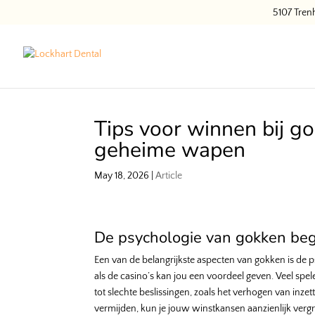
5107 Tren
Tips voor winnen bij 
geheime wapen
May 18, 2026
|
Article
De psychologie van gokken beg
Een van de belangrijkste aspecten van gokken is de p
als de casino’s kan jou een voordeel geven. Veel spele
tot slechte beslissingen, zoals het verhogen van inze
vermijden, kun je jouw winstkansen aanzienlijk vergr