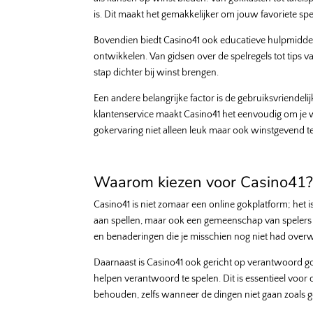
is. Dit maakt het gemakkelijker om jouw favoriete spe
Bovendien biedt Casino41 ook educatieve hulpmiddele
ontwikkelen. Van gidsen over de spelregels tot tips 
stap dichter bij winst brengen.
Een andere belangrijke factor is de gebruiksvriendeli
klantenservice maakt Casino41 het eenvoudig om je
gokervaring niet alleen leuk maar ook winstgevend 
Waarom kiezen voor Casino41
Casino41 is niet zomaar een online gokplatform; het i
aan spellen, maar ook een gemeenschap van spelers di
en benaderingen die je misschien nog niet had over
Daarnaast is Casino41 ook gericht op verantwoord g
helpen verantwoord te spelen. Dit is essentieel voor 
behouden, zelfs wanneer de dingen niet gaan zoals 