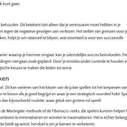
rk kunt gaan.
e behouden. Dit betekent niet alleen dat je vertrouwen moet hebben in je
 tegen de negatieve gevolgen van verliezen. Het stellen van grenzen voor je
n, helpt je om rationeel te blijven, wat essentieel is voor een succesvolle
anier waarop je hiermee omgaat, kan je uiteindelijke succes beïnvloeden. Het
de dingen niet gaan zoals gepland. Door je emoties onder controle te houden 
egische keuzes te maken die leiden tot winst.
kken
al. Dit kan variëren van het kiezen van de juiste spellen tot het toepassen va
en te kiezen die je goed begrijpt en waar je een strategisch voordeel hebt. Sp
dan bijvoorbeeld roulette, waar geluk een grotere rol speelt.
als de Martingale-methode of de Fibonacci-reeks, die spelers kunnen helpen
erliezen te minimaliseren en winsten te maximaliseren. Het is echter belangr
ie biedt op winst; het doel is om je kansen te verbeteren.