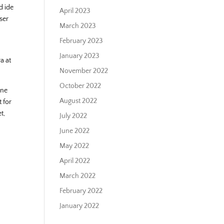
d ide
April 2023
ser
March 2023
February 2023
January 2023
a at
November 2022
October 2022
nne
August 2022
t for
t,
July 2022
June 2022
May 2022
April 2022
March 2022
February 2022
January 2022