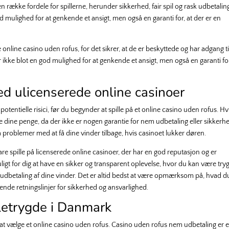
 en række fordele for spillerne, herunder sikkerhed, fair spil og rask udbetalin
 mulighed for at genkende et ansigt, men også en garanti for, at der er en
 online casino uden rofus, for det sikrer, at de er beskyttede og har adgang ti
r ikke blot en god mulighed for at genkende et ansigt, men også en garanti for
ved ulicenserede online casinoer
 potentielle risici, før du begynder at spille på et online casino uden rofus. Hv
te dine penge, da der ikke er nogen garantie for nem udbetaling eller sikkerh
 problemer med at få dine vinder tilbage, hvis casinoet lukker døren.
bare spille på licenserede online casinoer, der har en god reputasjon og er
gt for dig at have en sikker og transparent oplevelse, hvor du kan være tryg
 udbetaling af dine vinder. Det er altid bedst at være opmærksom på, hvad d
gende retningslinjer for sikkerhed og ansvarlighed.
lletrygde i Danmark
gtigt at vælge et online casino uden rofus. Casino uden rofus nem udbetaling er 