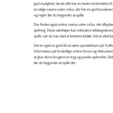
god mulighed, da de ofte har en bedre forbindelse 
at vælge casino uden rofus, der har en god kundeserv
og regler før du begynder at spille.
Der findes også online casino uden rofus, der tilbyde
spilning. Disse værktøjer kan inkludere tidsbegrænsn
spille, når du har nået et bestemt beløb. Det er altid b
Det er også en god ide at være opmærksom på, hvilke
information på forskellige online forum og diskussione
at give deres brugere en tryg og positiv oplevelse. 
før du begynder at spille der.