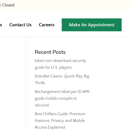
:
Closed
s
Contact Us
Careers
Make An Appointment
Recent Posts
1xbet.com download security
guide for U.S. players
KokoBet Casino: Quick Play, Big
Thrills
Rechargement 1xbet par ID APK :
guide mobile complet et
sécurisé
Best Onlfans Guide: Premium
Features, Privacy, and Mobile
Access Explained