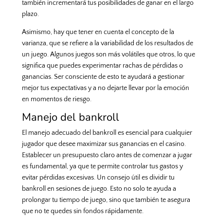
también incrementará tus posibilidades de ganar en el largo
plazo.
Asimismo, hay que tener en cuenta el concepto de la
varianza, que se refiere a la variabilidad de los resultados de
un juego. Algunos juegos son más volátiles que otros, lo que
significa que puedes experimentar rachas de pérdidas o
ganancias. Ser consciente de esto te ayudará a gestionar
mejor tus expectativas y a no dejarte llevar por la emoción
en momentos de riesgo.
Manejo del bankroll
El manejo adecuado del bankroll es esencial para cualquier
jugador que desee maximizar sus ganancias en el casino.
Establecer un presupuesto claro antes de comenzar a jugar
es fundamental, ya que te permite controlar tus gastos y
evitar pérdidas excesivas. Un consejo útil es dividir tu
bankroll en sesiones de juego. Esto no solo te ayuda a
prolongar tu tiempo de juego, sino que también te asegura
que no te quedes sin fondos rápidamente.