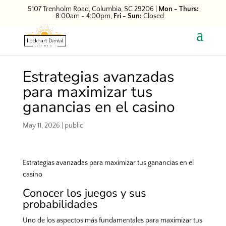
5107 Trenholm Road, Columbia, SC 29206
|
Mon - Thurs:
8:00am - 4:00pm,
Fri - Sun:
Closed
Estrategias avanzadas
para maximizar tus
ganancias en el casino
May 11, 2026
|
public
Estrategias avanzadas para maximizar tus ganancias en el
casino
Conocer los juegos y sus
probabilidades
Uno de los aspectos más fundamentales para maximizar tus