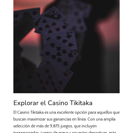
Explorar el Casino Tikitaka
El Casino Tikitaka es una excelente opción para aquellos que
buscan maximizar sus ganancias en línea. Con una amplia
selección de más de 9,875 juegos, que incluyen
tragamonedas, juegos de mesa y apuestas deportivas, esta