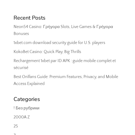
Recent Posts
Neon54 Casino: Γρήγορα Slots, Live Games & Γρήγορα
Bonuses
1xbet.com download security guide for U.S. players
KokoBet Casino: Quick Play, Big Thrills
Rechargement 1xbet par ID APK : guide mobile complet et
sécurisé
Best Onlfans Guide: Premium Features, Privacy, and Mobile
Access Explained
Categories
! Без рубрики
2000A Z
25