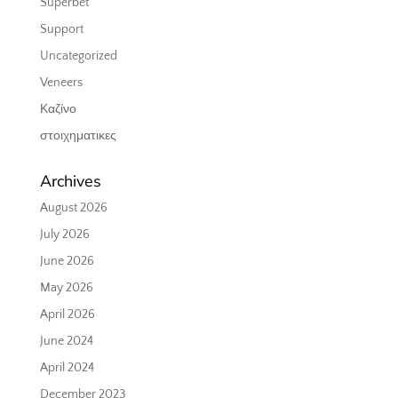
Superbet
Support
Uncategorized
Veneers
Καζίνο
στοιχηματικες
Archives
August 2026
July 2026
June 2026
May 2026
April 2026
June 2024
April 2024
December 2023