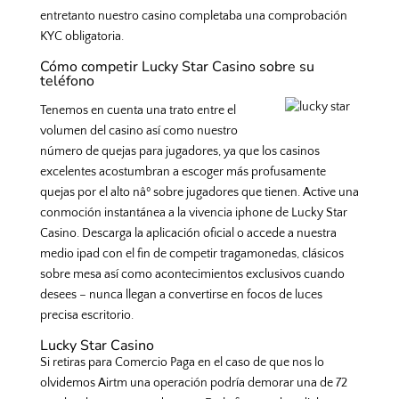
entretanto nuestro casino completaba una comprobación
KYC obligatoria.
Cómo competir Lucky Star Casino sobre su
teléfono
Tenemos en cuenta una trato entre el
volumen del casino así­ como nuestro
número de quejas para jugadores, ya que los casinos
excelentes acostumbran a escoger más profusamente
quejas por el alto nâº sobre jugadores que tienen. Active una
conmoción instantánea a la vivencia iphone de Lucky Star
Casino. Descarga la aplicación oficial o accede a nuestra
medio ipad con el fin de competir tragamonedas, clásicos
sobre mesa así­ como acontecimientos exclusivos cuando
desees – nunca llegan a convertirse en focos de luces
precisa escritorio.
Lucky Star Casino
Si retiras para Comercio Paga en el caso de que nos lo
olvidemos Airtm una operación podría demorar una de 72