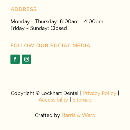
ADDRESS
Monday - Thursday: 8:00am - 4:00pm
Friday - Sunday: Closed
FOLLOW OUR SOCIAL MEDIA
Copyright ©
Lockhart Dental |
Privacy Policy
|
Accessibility
|
Sitemap
Crafted by
Harris & Ward