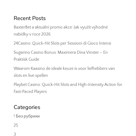
Recent Posts
BaxterBet a aktuální promo akce: Jak využít výhodné
nabídky v roce 2026
24Casino: Quick‑Hit Slots per Sessioni di Gioco Intensi
Sugarino Casino Bonus: Maximera Dina Vinster – En
Praktisk Guide
Waarom Kaasino de ideale keuze is voor liefhebbers van
slots en live spellen
Playbet Casino: Quick‑Hit Slots and High‑Intensity Action for
Fast‑Paced Players
Categories
! Без рубрики
25
3