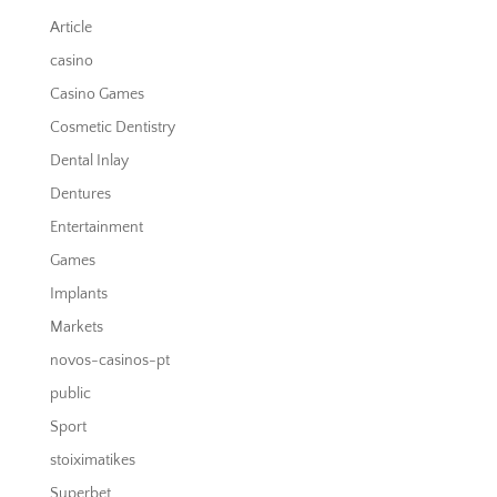
Article
casino
Casino Games
Cosmetic Dentistry
Dental Inlay
Dentures
Entertainment
Games
Implants
Markets
novos-casinos-pt
public
Sport
stoiximatikes
Superbet