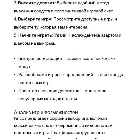
Внесите депозит:
Выберите удобный метод
внесения средств и пополните свой игровой счет.
Выберите игру:
Просмотрите доступные игры и
выберите ту, которая вам интересна.
Начните играть:
Удачи! Наслаждайтесь азартом и
шансом на выигрыш.
Быстрая регистрация — займёт всего несколько
минут.
Разнообразие игровых предложений — от слотов до
настольных игр.
Простота внесения депозитов — множество
популярных методов оплаты.
Анализ игр и возможностей
Pinco предлагает широкий выбор игр, включая
классические слоты, современные видеослоты и
настольные игры. Платформа сотрудничает с