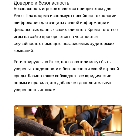
Доверие и безопасность
Безопасность игроков является приоритетом для
Pinco. Платформа использует новейшие технологии
шифрования для защиты личной информации и
финансовых данных своих клиентов. Кроме того, все
игры на сайте проверяются на честность и
случайность с помощью независимых аудиторских
компаний.
Регистрируясь на Pinco, пользователи могут быть
уверены в надежности и безопасности своей игровой
среды. Казино также соблюдает все юридические
нормы и правила, что добавляет дополнительную
уверенность игрокам.