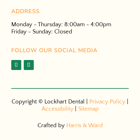
ADDRESS
Monday - Thursday: 8:00am - 4:00pm
Friday - Sunday: Closed
FOLLOW OUR SOCIAL MEDIA
Copyright ©
Lockhart Dental |
Privacy Policy
|
Accessibility
|
Sitemap
Crafted by
Harris & Ward