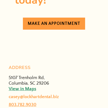
today!
MAKE AN APPOINTMENT
ADDRESS
5107 Trenholm Rd,
Columbia, SC 29206
View in Maps
casey@lockhartdental.biz
803.782.9030