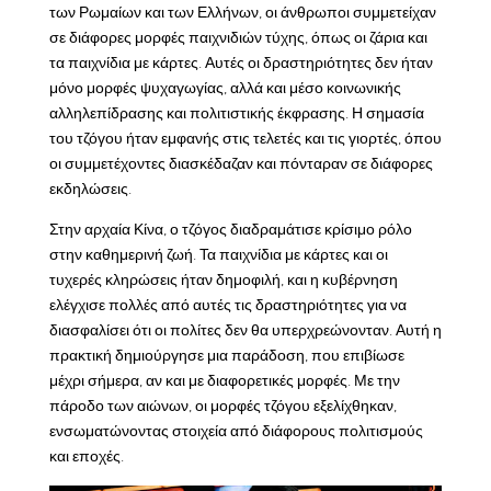
των Ρωμαίων και των Ελλήνων, οι άνθρωποι συμμετείχαν
σε διάφορες μορφές παιχνιδιών τύχης, όπως οι ζάρια και
τα παιχνίδια με κάρτες. Αυτές οι δραστηριότητες δεν ήταν
μόνο μορφές ψυχαγωγίας, αλλά και μέσο κοινωνικής
αλληλεπίδρασης και πολιτιστικής έκφρασης. Η σημασία
του τζόγου ήταν εμφανής στις τελετές και τις γιορτές, όπου
οι συμμετέχοντες διασκέδαζαν και πόνταραν σε διάφορες
εκδηλώσεις.
Στην αρχαία Κίνα, ο τζόγος διαδραμάτισε κρίσιμο ρόλο
στην καθημερινή ζωή. Τα παιχνίδια με κάρτες και οι
τυχερές κληρώσεις ήταν δημοφιλή, και η κυβέρνηση
ελέγχισε πολλές από αυτές τις δραστηριότητες για να
διασφαλίσει ότι οι πολίτες δεν θα υπερχρεώνονταν. Αυτή η
πρακτική δημιούργησε μια παράδοση, που επιβίωσε
μέχρι σήμερα, αν και με διαφορετικές μορφές. Με την
πάροδο των αιώνων, οι μορφές τζόγου εξελίχθηκαν,
ενσωματώνοντας στοιχεία από διάφορους πολιτισμούς
και εποχές.