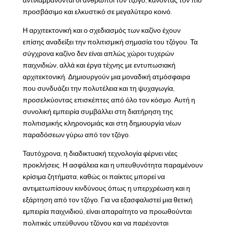
αντιλαμβάνονται οι άνθρωποι τον τζόγο, κάνοντάς τον πιο
προσβάσιμο και ελκυστικό σε μεγαλύτερο κοινό.
Η αρχιτεκτονική και ο σχεδιασμός των καζίνο έχουν
επίσης αναδείξει την πολιτισμική σημασία του τζόγου. Τα
σύγχρονα καζίνο δεν είναι απλώς χώροι τυχερών
παιχνιδιών, αλλά και έργα τέχνης με εντυπωσιακή
αρχιτεκτονική. Δημιουργούν μια μοναδική ατμόσφαιρα
που συνδυάζει την πολυτέλεια και τη ψυχαγωγία,
προσελκύοντας επισκέπτες από όλο τον κόσμο. Αυτή η
συνολική εμπειρία συμβάλλει στη διατήρηση της
πολιτισμικής κληρονομιάς και στη δημιουργία νέων
παραδόσεων γύρω από τον τζόγο.
Ταυτόχρονα, η διαδικτυακή τεχνολογία φέρνει νέες
προκλήσεις. Η ασφάλεια και η υπευθυνότητα παραμένουν
κρίσιμα ζητήματα, καθώς οι παίκτες μπορεί να
αντιμετωπίσουν κινδύνους όπως η υπερχρέωση και η
εξάρτηση από τον τζόγο. Για να εξασφαλιστεί μια θετική
εμπειρία παιχνιδιού, είναι απαραίτητο να προωθούνται
πολιτικές υπεύθυνου τζόγου και να παρέχονται