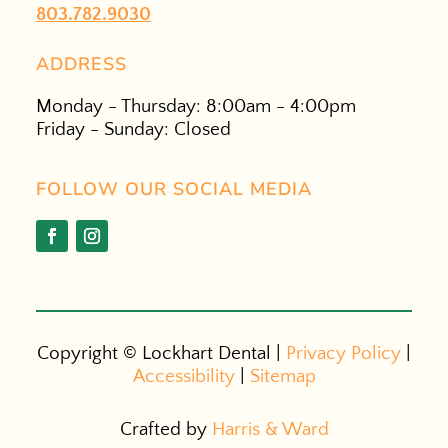
803.782.9030
ADDRESS
Monday - Thursday: 8:00am - 4:00pm
Friday - Sunday: Closed
FOLLOW OUR SOCIAL MEDIA
Copyright ©
Lockhart Dental |
Privacy Policy
|
Accessibility
|
Sitemap
Crafted by
Harris & Ward