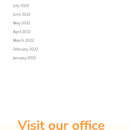
July 2022
June 2022
May 2022
April 2022
March 2022
February 2022
January 2022
Ready to take
the first step?
Visit our office