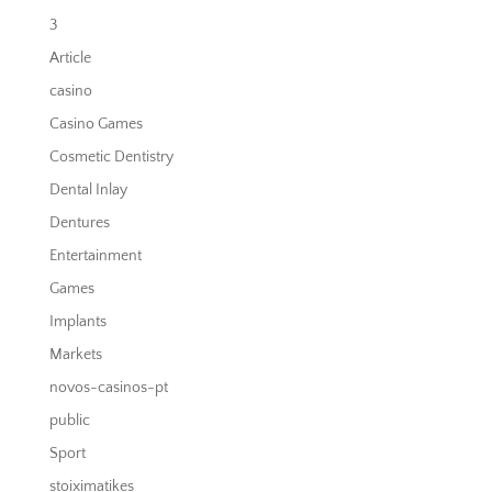
3
Article
casino
Casino Games
Cosmetic Dentistry
Dental Inlay
Dentures
Entertainment
Games
Implants
Markets
novos-casinos-pt
public
Sport
stoiximatikes