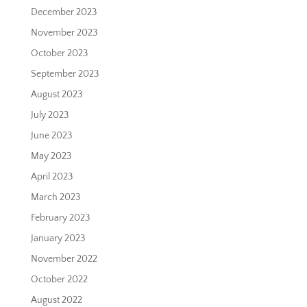
December 2023
November 2023
October 2023
September 2023
August 2023
July 2023
June 2023
May 2023
April 2023
March 2023
February 2023
January 2023
November 2022
October 2022
August 2022