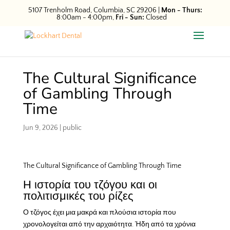
5107 Trenholm Road, Columbia, SC 29206
|
Mon - Thurs:
8:00am - 4:00pm,
Fri - Sun:
Closed
The Cultural Significance
of Gambling Through
Time
Jun 9, 2026
|
public
The Cultural Significance of Gambling Through Time
Η ιστορία του τζόγου και οι
πολιτισμικές του ρίζες
Ο τζόγος έχει μια μακρά και πλούσια ιστορία που
χρονολογείται από την αρχαιότητα. Ήδη από τα χρόνια