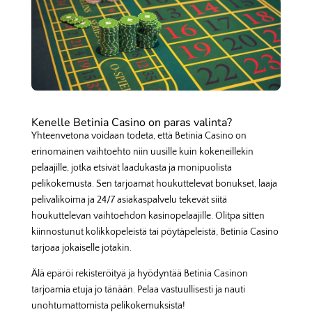
Kenelle Betinia Casino on paras valinta?
Yhteenvetona voidaan todeta, että Betinia Casino on
erinomainen vaihtoehto niin uusille kuin kokeneillekin
pelaajille, jotka etsivät laadukasta ja monipuolista
pelikokemusta. Sen tarjoamat houkuttelevat bonukset, laaja
pelivalikoima ja 24/7 asiakaspalvelu tekevät siitä
houkuttelevan vaihtoehdon kasinopelaajille. Olitpa sitten
kiinnostunut kolikkopeleistä tai pöytäpeleistä, Betinia Casino
tarjoaa jokaiselle jotakin.
Älä epäröi rekisteröityä ja hyödyntää Betinia Casinon
tarjoamia etuja jo tänään. Pelaa vastuullisesti ja nauti
unohtumattomista pelikokemuksista!