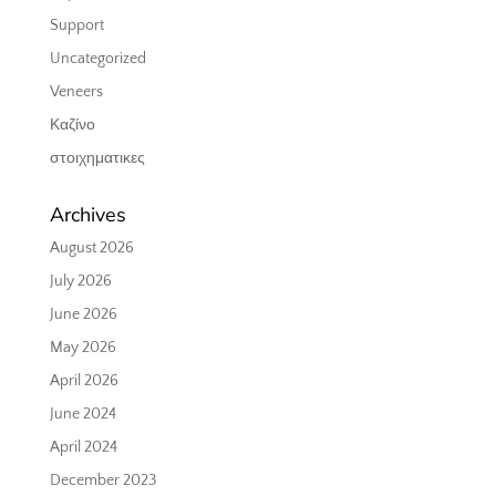
Support
Uncategorized
Veneers
Καζίνο
στοιχηματικες
Archives
August 2026
July 2026
June 2026
May 2026
April 2026
June 2024
April 2024
December 2023