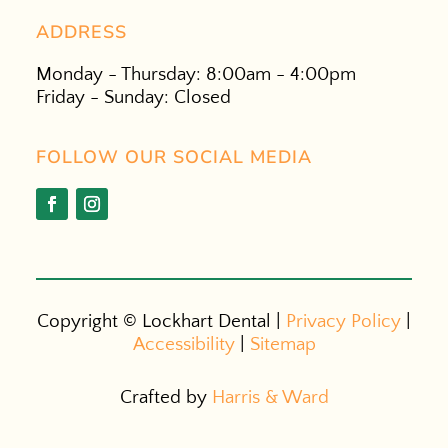
ADDRESS
Monday - Thursday: 8:00am - 4:00pm
Friday - Sunday: Closed
FOLLOW OUR SOCIAL MEDIA
Copyright ©
Lockhart Dental |
Privacy Policy
|
Accessibility
|
Sitemap
Crafted by
Harris & Ward