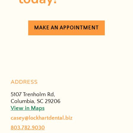
MAKE AN APPOINTMENT
ADDRESS
5107 Trenholm Rd,
Columbia, SC 29206
View in Maps
casey@lockhartdental.biz
803.782.9030