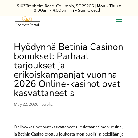
5107 Trenholm Road, Columbia, SC 29206
|
Mon - Thurs:
8:00am - 4:00pm,
Fri - Sun:
Closed
Hyödynnä Betinia Casinon
bonukset: Parhaat
tarjoukset ja
erikoiskampanjat vuonna
2026 Online-kasinot ovat
kasvattaneet s
May 22, 2026
|
public
Online-kasinot ovat kasvattaneet suosiotaan viime vuosina,
ja Betinia Casino erottuu joukosta monipuolisilla peleillään ja