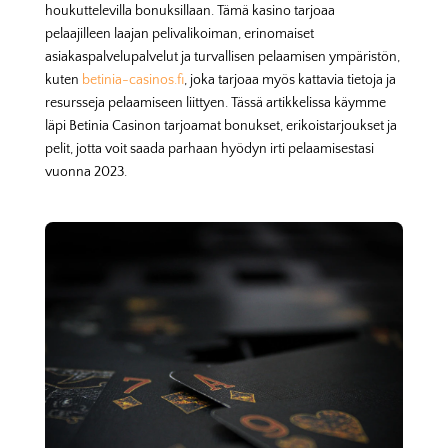
houkuttelevilla bonuksillaan. Tämä kasino tarjoaa
pelaajilleen laajan pelivalikoiman, erinomaiset
asiakaspalvelupalvelut ja turvallisen pelaamisen ympäristön,
kuten
betinia-casinos.fi
, joka tarjoaa myös kattavia tietoja ja
resursseja pelaamiseen liittyen. Tässä artikkelissa käymme
läpi Betinia Casinon tarjoamat bonukset, erikoistarjoukset ja
pelit, jotta voit saada parhaan hyödyn irti pelaamisestasi
vuonna 2023.