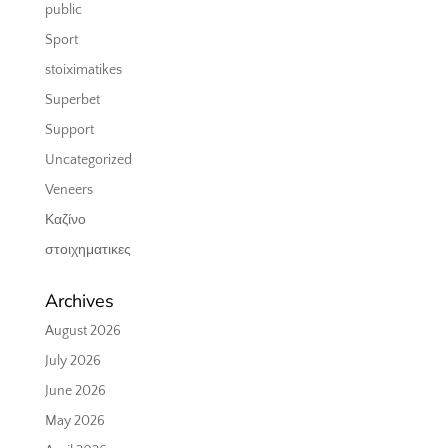
public
Sport
stoiximatikes
Superbet
Support
Uncategorized
Veneers
Καζίνο
στοιχηματικες
Archives
August 2026
July 2026
June 2026
May 2026