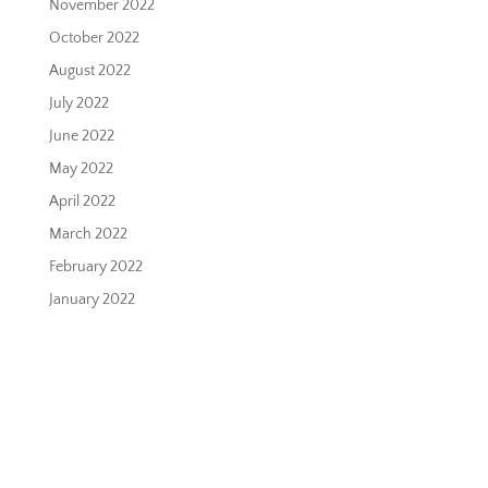
November 2022
October 2022
August 2022
July 2022
June 2022
May 2022
April 2022
March 2022
February 2022
January 2022
Ready to take
the first step?