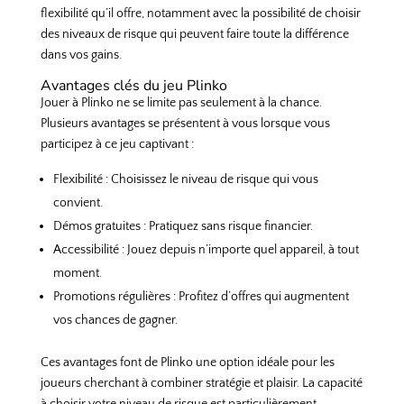
flexibilité qu’il offre, notamment avec la possibilité de choisir
des niveaux de risque qui peuvent faire toute la différence
dans vos gains.
Avantages clés du jeu Plinko
Jouer à Plinko ne se limite pas seulement à la chance.
Plusieurs avantages se présentent à vous lorsque vous
participez à ce jeu captivant :
Flexibilité : Choisissez le niveau de risque qui vous
convient.
Démos gratuites : Pratiquez sans risque financier.
Accessibilité : Jouez depuis n’importe quel appareil, à tout
moment.
Promotions régulières : Profitez d’offres qui augmentent
vos chances de gagner.
Ces avantages font de Plinko une option idéale pour les
joueurs cherchant à combiner stratégie et plaisir. La capacité