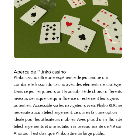
Aperçu de Plinko casino
Plinko casino offre une expérience de jeu unique qui
combine le frisson du casino avec des éléments de stratégie.
Dans ce jeu, les joueurs ont la possibilité de choisir différents
niveaux de risque, ce qui influence directement leurs gains
potentiels. Accessible via les navigateurs web, Plinko RDC ne
nécessite aucun téléchargement, ce qui en fait une option
idéale pour les utilisateurs mobiles. Avec plus d’un million de
téléchargements et une notation impressionnante de 4.9 sur
Android, il est clair que Plinko attire un large public.