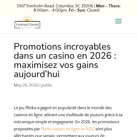
5107 Trenholm Road, Columbia, SC 29206
|
Mon - Thurs:
8:00am - 4:00pm,
Fri - Sun:
Closed
Promotions incroyables
dans un casino en 2026 :
maximisez vos gains
aujourd’hui
May 26, 2026
|
public
Le jeu Plinko a gagné en popularité dans le monde des
casinos en ligne, attirant une multitude de joueurs grâce à sa
mécanique simple et engageante. En 2026, les promotions
proposées par
Plinko casino en ligne en RDC
sont plus
alléchantes que jamais, permettant aux joueurs de