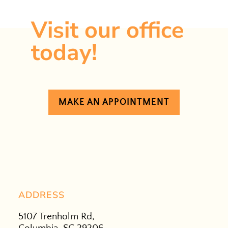
Visit our office
today!
MAKE AN APPOINTMENT
ADDRESS
5107 Trenholm Rd,