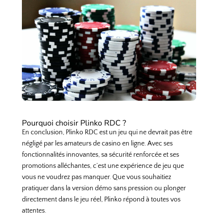
Pourquoi choisir Plinko RDC ?
En conclusion, Plinko RDC est un jeu qui ne devrait pas être
négligé par les amateurs de casino en ligne. Avec ses
fonctionnalités innovantes, sa sécurité renforcée et ses
promotions alléchantes, c’est une expérience de jeu que
vous ne voudrez pas manquer. Que vous souhaitiez
pratiquer dans la version démo sans pression ou plonger
directement dans le jeu réel, Plinko répond à toutes vos
attentes.