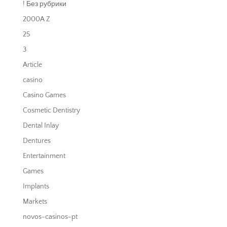
! Без рубрики
2000A Z
25
3
Article
casino
Casino Games
Cosmetic Dentistry
Dental Inlay
Dentures
Entertainment
Games
Implants
Markets
novos-casinos-pt