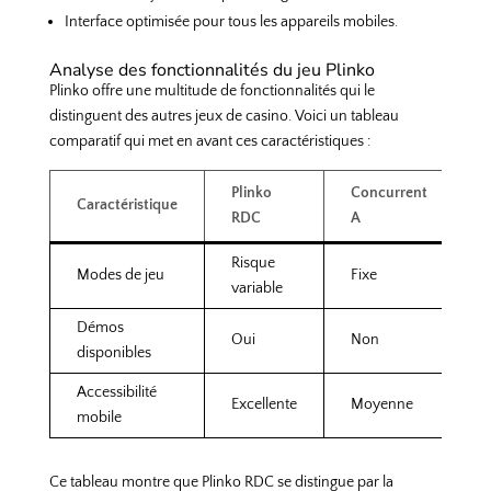
Interface optimisée pour tous les appareils mobiles.
Analyse des fonctionnalités du jeu Plinko
Plinko offre une multitude de fonctionnalités qui le
distinguent des autres jeux de casino. Voici un tableau
comparatif qui met en avant ces caractéristiques :
Plinko
Concurrent
C
Caractéristique
RDC
A
B
Risque
Modes de jeu
Fixe
F
variable
Démos
Oui
Non
O
disponibles
Accessibilité
Excellente
Moyenne
B
mobile
Ce tableau montre que Plinko RDC se distingue par la