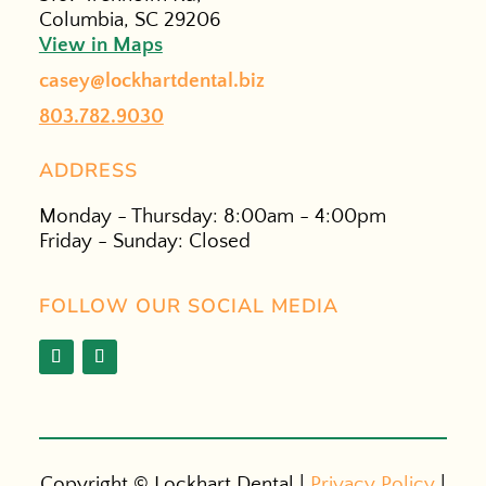
Columbia, SC 29206
View in Maps
casey@lockhartdental.biz
803.782.9030
ADDRESS
Monday - Thursday: 8:00am - 4:00pm
Friday - Sunday: Closed
FOLLOW OUR SOCIAL MEDIA
Copyright ©
Lockhart Dental |
Privacy Policy
|