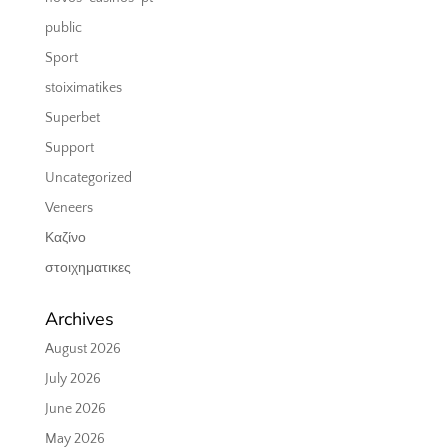
public
Sport
stoiximatikes
Superbet
Support
Uncategorized
Veneers
Καζίνο
στοιχηματικες
Archives
August 2026
July 2026
June 2026
May 2026