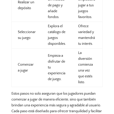
Realizar un
de pago y
jugar a tus
depósito
añade
juegos
fondos.
favoritos.
Explora el
Ofrece
Seleccionar
catálogo de
variedad y
su juego
juegos
mantendrá
disponibles.
tu interés.
La
Empieza a
diversión
disfrutar de
Comenzar
comienza
tu
a jugar
una vez
experiencia
que estés
de juego.
listo.
Estos pasos no solo aseguran que los jugadores puedan
comenzar a jugar de manera eficiente, sino que también
brindan una experiencia más segura y agradable al usuario.
Cada paso está diseñado para ofrecer tranquilidad y facilitar