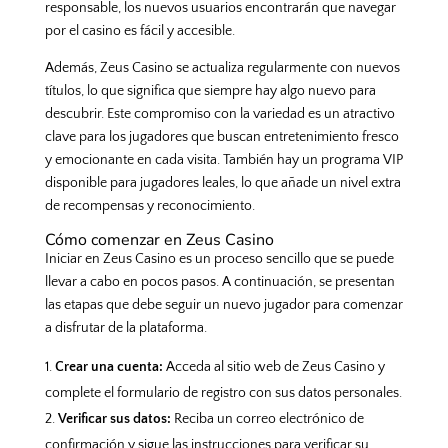
responsable, los nuevos usuarios encontrarán que navegar
por el casino es fácil y accesible.
Además, Zeus Casino se actualiza regularmente con nuevos
títulos, lo que significa que siempre hay algo nuevo para
descubrir. Este compromiso con la variedad es un atractivo
clave para los jugadores que buscan entretenimiento fresco
y emocionante en cada visita. También hay un programa VIP
disponible para jugadores leales, lo que añade un nivel extra
de recompensas y reconocimiento.
Cómo comenzar en Zeus Casino
Iniciar en Zeus Casino es un proceso sencillo que se puede
llevar a cabo en pocos pasos. A continuación, se presentan
las etapas que debe seguir un nuevo jugador para comenzar
a disfrutar de la plataforma.
Crear una cuenta:
Acceda al sitio web de Zeus Casino y
complete el formulario de registro con sus datos personales.
Verificar sus datos:
Reciba un correo electrónico de
confirmación y sigue las instrucciones para verificar su