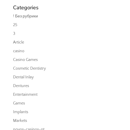
Categories
! Без рубрики
25
3
Article
casino
Casino Games
Cosmetic Dentistry
Dental Inlay
Dentures
Entertainment
Games
Implants
Markets
novos-casinos-pt