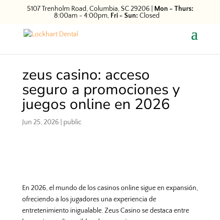
5107 Trenholm Road, Columbia, SC 29206
|
Mon - Thurs:
8:00am - 4:00pm,
Fri - Sun:
Closed
zeus casino: acceso
seguro a promociones y
juegos online en 2026
Jun 25, 2026
|
public
En 2026, el mundo de los casinos online sigue en expansión,
ofreciendo a los jugadores una experiencia de
entretenimiento inigualable. Zeus Casino se destaca entre